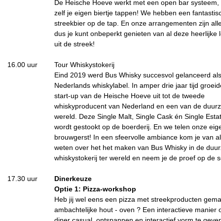
De Heische Hoeve werkt met een open bar systeem,
zelf je eigen biertje tappen! We hebben een fantastis
streekbier op de tap. En onze arrangementen zijn alle
dus je kunt onbeperkt genieten van al deze heerlijke 
uit de streek!
16.00 uur
Tour Whiskystokerij
Eind 2019 werd Bus Whisky succesvol gelanceerd al
Nederlands whiskylabel. In amper drie jaar tijd groei
start-up van de Heische Hoeve uit tot de tweede
whiskyproducent van Nederland en een van de duurz
wereld. Deze Single Malt, Single Cask én Single Esta
wordt gestookt op de boerderij. En we telen onze eig
brouwgerst! In een sfeervolle ambiance kom je van al
weten over het het maken van Bus Whisky in de duu
whiskystokerij ter wereld en neem je de proef op de 
17.30 uur
Dinerkeuze
Optie 1: Pizza-workshop
Heb jij wel eens een pizza met streekproducten gema
ambachtelijke hout - oven ? Een interactieve manier 
diner casual, ontspannen en interactief vorm te geve