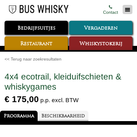
Contact
Bedrijfsuitjes
Vergaderen
Restaurant
Whiskystokerij
<< Terug naar zoekresultaten
4x4 ecotrail, kleiduifschieten &
whiskygames
€ 175,00
p.p. excl. BTW
Programma
Beschikbaarheid