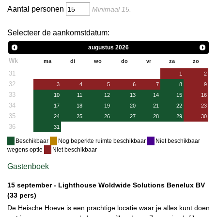
Aantal personen
Minimaal
15
.
Selecteer de aankomstdatum:
augustus
2026
Wk
ma
di
wo
do
vr
za
zo
31
1
2
32
3
4
5
6
7
8
9
33
10
11
12
13
14
15
16
34
17
18
19
20
21
22
23
35
24
25
26
27
28
29
30
36
31
Beschikbaar
Nog beperkte ruimte beschikbaar
Niet beschikbaar
wegens optie
Niet beschikbaar
Gastenboek
15 september -
Lighthouse Woldwide Solutions Benelux BV
(33 pers)
De Heische Hoeve is een prachtige locatie waar je alles kunt doen