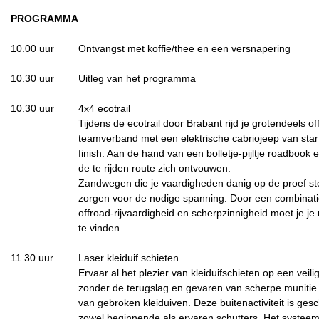
PROGRAMMA
10.00 uur
Ontvangst met koffie/thee en een versnapering
10.30 uur
Uitleg van het programma
10.30 uur
4x4 ecotrail
Tijdens de ecotrail door Brabant rijd je grotendeels of
teamverband met een elektrische cabriojeep van star
finish. Aan de hand van een bolletje-pijltje roadbook
de te rijden route zich ontvouwen.
Zandwegen die je vaardigheden danig op de proef st
zorgen voor de nodige spanning. Door een combinat
offroad-rijvaardigheid en scherpzinnigheid moet je je 
te vinden.
11.30 uur
Laser kleiduif schieten
Ervaar al het plezier van kleiduifschieten op een veil
zonder de terugslag en gevaren van scherpe munitie
van gebroken kleiduiven. Deze buitenactiviteit is gesc
zowel beginnende als ervaren schutters. Het systee