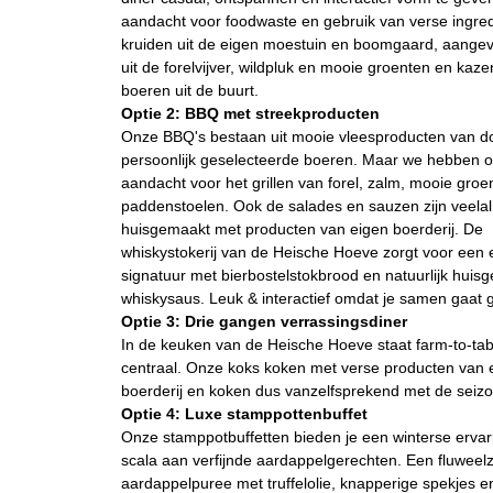
aandacht voor foodwaste en gebruik van verse ingre
kruiden uit de eigen moestuin en boomgaard, aangev
uit de forelvijver, wildpluk en mooie groenten en kaz
boeren uit de buurt.
Optie 2: BBQ met streekproducten
Onze BBQ's bestaan uit mooie vleesproducten van d
persoonlijk geselecteerde boeren. Maar we hebben 
aandacht voor het grillen van forel, zalm, mooie groe
paddenstoelen. Ook de salades en sauzen zijn veelal
huisgemaakt met producten van eigen boerderij. De
whiskystokerij van de Heische Hoeve zorgt voor een 
signatuur met bierbostelstokbrood en natuurlijk huis
whiskysaus. Leuk & interactief omdat je samen gaat gr
Optie 3: Drie gangen verrassingsdiner
In de keuken van de Heische Hoeve staat farm-to-tab
centraal. Onze koks koken met verse producten van 
boerderij en koken dus vanzelfsprekend met de seiz
Optie 4: Luxe stamppottenbuffet
Onze stamppotbuffetten bieden je een winterse erva
scala aan verfijnde aardappelgerechten. Een fluweel
aardappelpuree met truffelolie, knapperige spekjes e