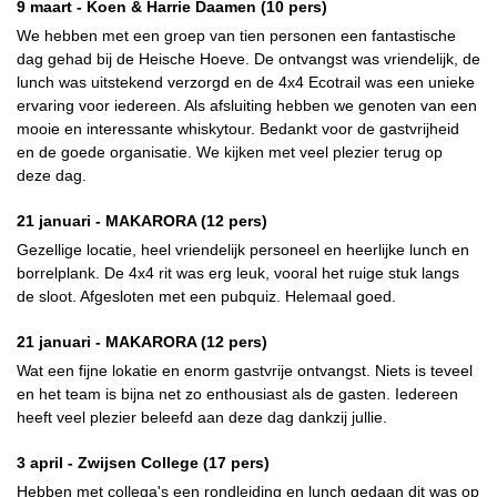
9 maart -
Koen & Harrie Daamen
(10 pers)
We hebben met een groep van tien personen een fantastische
dag gehad bij de Heische Hoeve. De ontvangst was vriendelijk, de
lunch was uitstekend verzorgd en de 4x4 Ecotrail was een unieke
ervaring voor iedereen. Als afsluiting hebben we genoten van een
mooie en interessante whiskytour. Bedankt voor de gastvrijheid
en de goede organisatie. We kijken met veel plezier terug op
deze dag.
21 januari -
MAKARORA
(12 pers)
Gezellige locatie, heel vriendelijk personeel en heerlijke lunch en
borrelplank. De 4x4 rit was erg leuk, vooral het ruige stuk langs
de sloot. Afgesloten met een pubquiz. Helemaal goed.
21 januari -
MAKARORA
(12 pers)
Wat een fijne lokatie en enorm gastvrije ontvangst. Niets is teveel
en het team is bijna net zo enthousiast als de gasten. Iedereen
heeft veel plezier beleefd aan deze dag dankzij jullie.
3 april -
Zwijsen College
(17 pers)
Hebben met collega's een rondleiding en lunch gedaan dit was op