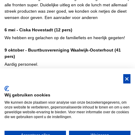
alle fronten super. Duidelijke uitleg en ook de lunch met allemaal
streek producten was zeer goed, we konden ook netjes de dieet
wensen door geven. Een aanrader voor anderen
6 mei -
Ciska Hovestadt
(12 pers)
We hebben erg gelachen op de familiefiets en heerlijk gegeten!
9 oktober -
Buurtbusvereniging Waalwijk-Oosterhout
(41
pers)
Aardig personeel.
BUS Whisky, Natuurlijk Gastvrijer in
Wij gebruiken cookies
Brabant!
We kunnen deze plaatsen voor analyse van onze bezoekersgegevens, om
Teambuilding Brabant
Groepsuitje Brabant
Teamuitje Brabant
onze website te verbeteren, gepersonaliseerde inhoud te tonen en om u een
geweldige website-ervaring te bieden. Voor meer informatie over de cookies
Bedrijfsuitje Brabant
Heisessie Brabant
Vergaderen in Brabant
die we gebruiken opent u de instellingen.
Bedrijfsfestival
Bus Whisky
Traveltrade
Bus Whisky Meeting &…