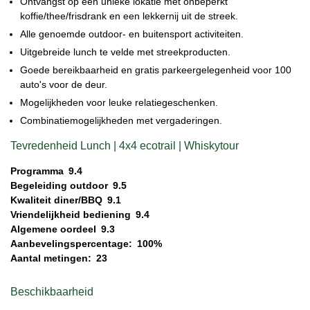
Ontvangst op een unieke lokatie met onbeperkt
koffie/thee/frisdrank en een lekkernij uit de streek.
Alle genoemde outdoor- en buitensport activiteiten.
Uitgebreide lunch te velde met streekproducten.
Goede bereikbaarheid en gratis parkeergelegenheid voor 100
auto's voor de deur.
Mogelijkheden voor leuke relatiegeschenken.
Combinatiemogelijkheden met vergaderingen.
Tevredenheid Lunch | 4x4 ecotrail | Whiskytour
Programma
9.4
Begeleiding outdoor
9.5
Kwaliteit diner/BBQ
9.1
Vriendelijkheid bediening
9.4
Algemene oordeel
9.3
Aanbevelingspercentage:
100%
Aantal metingen:
23
Beschikbaarheid