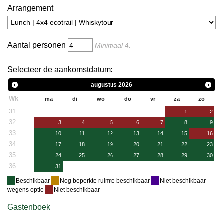
Arrangement
Aantal personen
Minimaal
4
.
Selecteer de aankomstdatum:
augustus
2026
Wk
ma
di
wo
do
vr
za
zo
31
1
2
32
3
4
5
6
7
8
9
33
10
11
12
13
14
15
16
34
17
18
19
20
21
22
23
35
24
25
26
27
28
29
30
36
31
Beschikbaar
Nog beperkte ruimte beschikbaar
Niet beschikbaar
wegens optie
Niet beschikbaar
Gastenboek