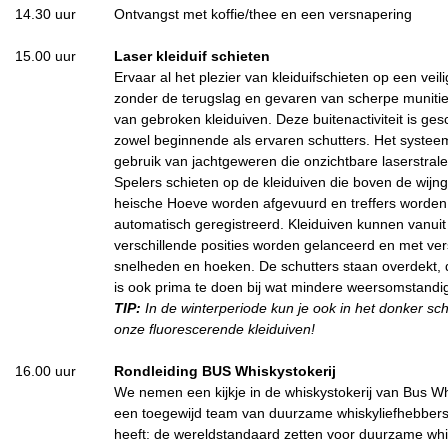
14.30 uur
Ontvangst met koffie/thee en een versnapering
15.00 uur
Laser kleiduif schieten
Ervaar al het plezier van kleiduifschieten op een veil
zonder de terugslag en gevaren van scherpe munitie
van gebroken kleiduiven. Deze buitenactiviteit is ges
zowel beginnende als ervaren schutters. Het syste
gebruik van jachtgeweren die onzichtbare laserstrale
Spelers schieten op de kleiduiven die boven de wijn
heische Hoeve worden afgevuurd en treffers worden
automatisch geregistreerd. Kleiduiven kunnen vanuit
verschillende posities worden gelanceerd en met ver
snelheden en hoeken. De schutters staan overdekt, d
is ook prima te doen bij wat mindere weersomstand
TIP:
In de winterperiode kun je ook in het donker sc
onze fluorescerende kleiduiven!
16.00 uur
Rondleiding BUS Whiskystokerij
We nemen een kijkje in de whiskystokerij van Bus W
een toegewijd team van duurzame whiskyliefhebbers
heeft: de wereldstandaard zetten voor duurzame whi