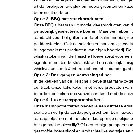
kruiden uit de eigen moestuin en boomgaard, aangev
uit de forelvijver, wildpluk en mooie groenten en kaz
boeren uit de buurt.
Optie 2: BBQ met streekproducten
Onze BBQ's bestaan uit mooie vleesproducten van 
persoonlijk geselecteerde boeren. Maar we hebben 
aandacht voor het grillen van forel, zalm, mooie gro
paddenstoelen. Ook de salades en sauzen zijn veela
huisgemaakt met producten van eigen boerderij. De
whiskystokerij van de Heische Hoeve zorgt voor een
signatuur met bierbostelstokbrood en natuurlijk hui
whiskysaus. Leuk & interactief omdat je samen gaat g
Optie 3: Drie gangen verrassingsdiner
In de keuken van de Heische Hoeve staat farm-to-tab
centraal. Onze koks koken met verse producten van
boerderij en koken dus vanzelfsprekend met de seiz
Optie 4: Luxe stamppottenbuffet
Onze stamppotbuffetten bieden je een winterse erva
scala aan verfijnde aardappelgerechten. Een fluwee
aardappelpuree met truffelolie, knapperige spekjes 
huisgemaakte piccalilly? Of een romige pompoenso
gestoofde boerenkool en ambachtelijke worstjes en h