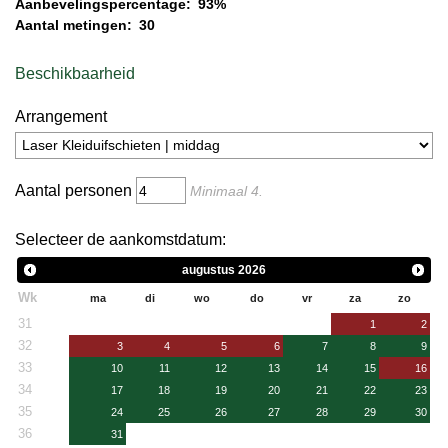
Aanbevelingspercentage:
93%
Aantal metingen:
30
Beschikbaarheid
Arrangement
Aantal personen
Minimaal
4
.
Selecteer de aankomstdatum:
augustus
2026
Wk
ma
di
wo
do
vr
za
zo
31
1
2
32
3
4
5
6
7
8
9
33
10
11
12
13
14
15
16
34
17
18
19
20
21
22
23
35
24
25
26
27
28
29
30
36
31