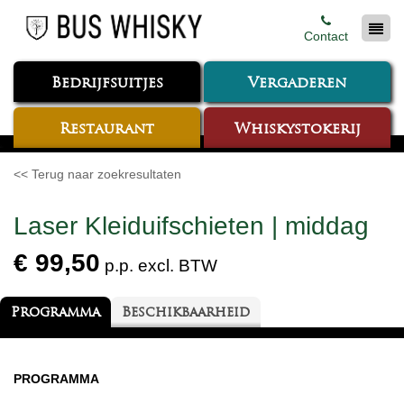
Contact
Bedrijfsuitjes
Vergaderen
Restaurant
Whiskystokerij
<< Terug naar zoekresultaten
Laser Kleiduifschieten | middag
€ 99,50
p.p. excl. BTW
Programma
Beschikbaarheid
PROGRAMMA