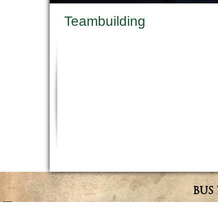
Teambuilding
BUS 
Teambuilding Brabant
Groepsuitje Brabant
Teamuitje Braban