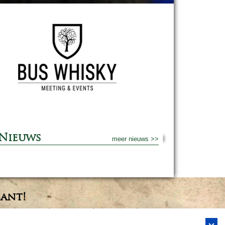
Nieuws
meer nieuws >>
bant!
Bedrijfsfestival
Bus Whisky
Traveltrade
Bus Whisky Meeting &…