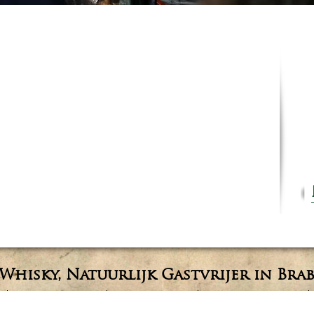
Whisky, Natuurlijk Gastvrijer in Bra
t
Bedrijfsuitje Brabant
Heisessie Brabant
Vergaderen in Brabant