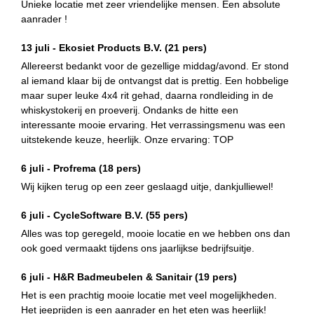
Unieke locatie met zeer vriendelijke mensen. Een absolute
aanrader !
13 juli -
Ekosiet Products B.V.
(21 pers)
Allereerst bedankt voor de gezellige middag/avond. Er stond
al iemand klaar bij de ontvangst dat is prettig. Een hobbelige
maar super leuke 4x4 rit gehad, daarna rondleiding in de
whiskystokerij en proeverij. Ondanks de hitte een
interessante mooie ervaring. Het verrassingsmenu was een
uitstekende keuze, heerlijk. Onze ervaring: TOP
6 juli -
Profrema
(18 pers)
Wij kijken terug op een zeer geslaagd uitje, dankjulliewel!
6 juli -
CycleSoftware B.V.
(55 pers)
Alles was top geregeld, mooie locatie en we hebben ons dan
ook goed vermaakt tijdens ons jaarlijkse bedrijfsuitje.
6 juli -
H&R Badmeubelen & Sanitair
(19 pers)
Het is een prachtig mooie locatie met veel mogelijkheden.
Het jeeprijden is een aanrader en het eten was heerlijk!