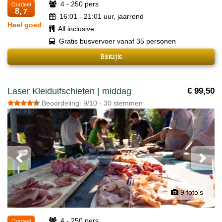
4 - 250 pers
Oordeel
8,
7
16:01 - 21:01 uur, jaarrond
Heel goed
All inclusive
Gratis busvervoer vanaf 35 personen
Bekijk
Laser Kleiduifschieten | middag
€ 99,50
Beoordeling: 9/10 - 30 stemmen
Previous
Next
9 foto's
4 - 250 pers
Oordeel