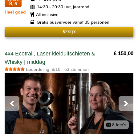
8,
5
14:30 - 20:30 uur, jaarrond
Heel goed
All inclusive
Gratis busvervoer vanaf 35 personen
Bekijk
4x4 Ecotrail, Laser kleiduifschieten &
€ 150,00
Whisky | middag
Beoordeling: 9/10 - 63 stemmen
Previous
Next
8 foto's