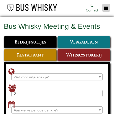
Contact
Bus Whisky Meeting & Events
Bedrijfsuitjes
Vergaderen
Restaurant
Whiskystokerij
Wat voor uitje zoek je?
Aan welke periode denk je?