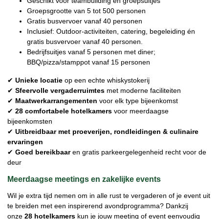
Geschikt voor teambuilding en groepsuitjes
Groepsgrootte van 5 tot 500 personen
Gratis busvervoer vanaf 40 personen
Inclusief: Outdoor-activiteiten, catering, begeleiding én
gratis busvervoer vanaf 40 personen.
Bedrijfsuitjes vanaf 5 personen met diner;
BBQ/pizza/stamppot vanaf 15 personen
✔
Unieke locatie
op een echte whiskystokerij
✔
Sfeervolle vergaderruimtes
met moderne faciliteiten
✔
Maatwerkarrangementen
voor elk type bijeenkomst
✔
28 comfortabele hotelkamers
voor meerdaagse
bijeenkomsten
✔
Uitbreidbaar met proeverijen, rondleidingen & culinaire
ervaringen
✔
Goed bereikbaar
en gratis parkeergelegenheid recht voor de
deur
Meerdaagse meetings en zakelijke events
Wil je extra tijd nemen om in alle rust te vergaderen of je event uit
te breiden met een inspirerend avondprogramma? Dankzij
onze
28 hotelkamers
kun je jouw meeting of event eenvoudig