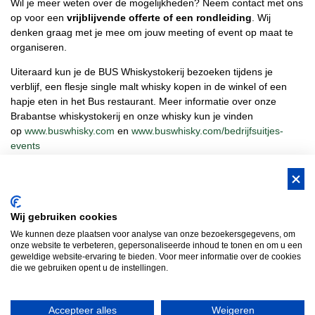
Wil je meer weten over de mogelijkheden? Neem contact met ons
op voor een
vrijblijvende offerte of een rondleiding
. Wij
denken graag met je mee om jouw meeting of event op maat te
organiseren.
Uiteraard kun je de BUS Whiskystokerij bezoeken tijdens je
verblijf, een flesje single malt whisky kopen in de winkel of een
hapje eten in het Bus restaurant. Meer informatie over onze
Brabantse whiskystokerij en onze whisky kun je vinden
op
www.buswhisky.com
en
www.buswhisky.com/bedrijfsuitjes-
events
BUS Whisky, Natuurlijk Gastvrijer in
Wij gebruiken cookies
Brabant!
We kunnen deze plaatsen voor analyse van onze bezoekersgegevens, om
Teambuilding Brabant
Groepsuitje Brabant
Teamuitje Brabant
onze website te verbeteren, gepersonaliseerde inhoud te tonen en om u een
geweldige website-ervaring te bieden. Voor meer informatie over de cookies
Bedrijfsuitje Brabant
Heisessie Brabant
Vergaderen in Brabant
die we gebruiken opent u de instellingen.
Bedrijfsfestival
Bus Whisky
Traveltrade
Bus Whisky Meeting &…
Accepteer alles
Weigeren