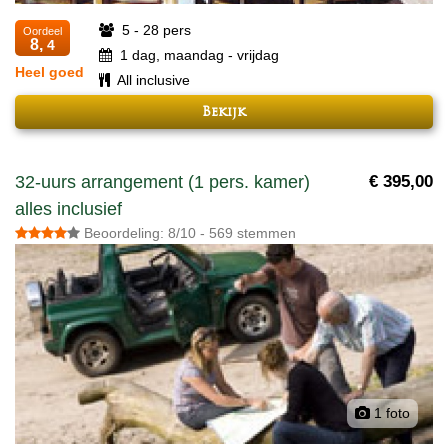
5 - 28 pers
Oordeel
8,
4
1 dag, maandag - vrijdag
Heel goed
All inclusive
Bekijk
32-uurs arrangement (1 pers. kamer)
€ 395,00
alles inclusief
Beoordeling: 8/10 - 569 stemmen
1 foto