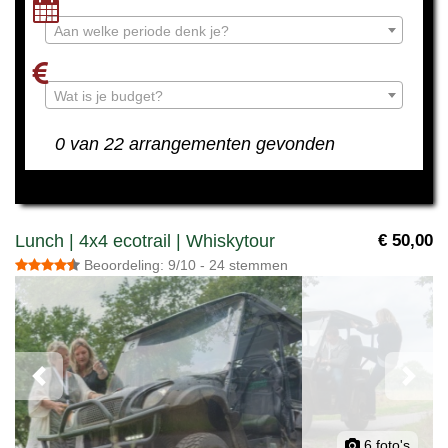
Aan welke periode denk je?
Wat is je budget?
0 van 22 arrangementen gevonden
Lunch | 4x4 ecotrail | Whiskytour
€ 50,00
Beoordeling: 9/10 - 24 stemmen
Previous
Next
6 foto's