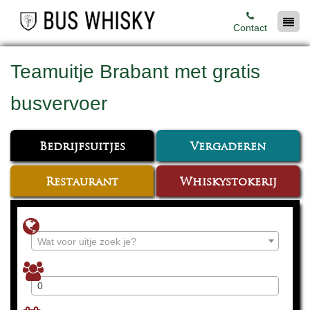
Contact
Teamuitje Brabant met gratis
busvervoer
Bedrijfsuitjes
Vergaderen
Restaurant
Whiskystokerij
Wat voor uitje zoek je?