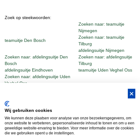
Zoek op steekwoorden:
Zoeken naar: teamuitje
Nijmegen
Zoeken naar: teamuitje
teamuitje Den Bosch
Tilburg
afdelingsuitje Nijmegen
Zoeken naar: afdelingsuitje Den
Zoeken naar: afdelingsuitje
Bosch
Tilburg
afdelingsuitje Eindhoven
teamuitje Uden Veghel Oss
Zoeken naar: afdelingsuitje Uden
Veghel Oss
BUS Whisky, Natuurlijk Gastvrijer in
Wij gebruiken cookies
Brabant!
We kunnen deze plaatsen voor analyse van onze bezoekersgegevens, om
Teambuilding Brabant
Groepsuitje Brabant
Teamuitje Brabant
onze website te verbeteren, gepersonaliseerde inhoud te tonen en om u een
geweldige website-ervaring te bieden. Voor meer informatie over de cookies
Bedrijfsuitje Brabant
Heisessie Brabant
Vergaderen in Brabant
die we gebruiken opent u de instellingen.