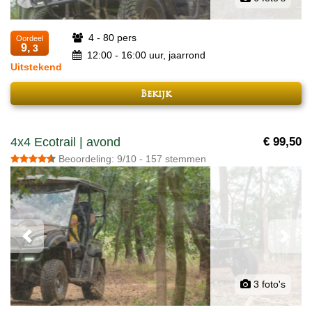
4 - 80 pers
Oordeel
9,
3
12:00 - 16:00 uur, jaarrond
Uitstekend
Bekijk
4x4 Ecotrail | avond
€ 99,50
Beoordeling: 9/10 - 157 stemmen
Previous
Next
3 foto's