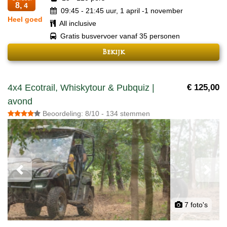
8,
4
09:45 - 21:45 uur, 1 april -1 november
Heel goed
All inclusive
Gratis busvervoer vanaf 35 personen
Bekijk
4x4 Ecotrail, Whiskytour & Pubquiz |
€ 125,00
avond
Beoordeling: 8/10 - 134 stemmen
Previous
Next
7 foto's