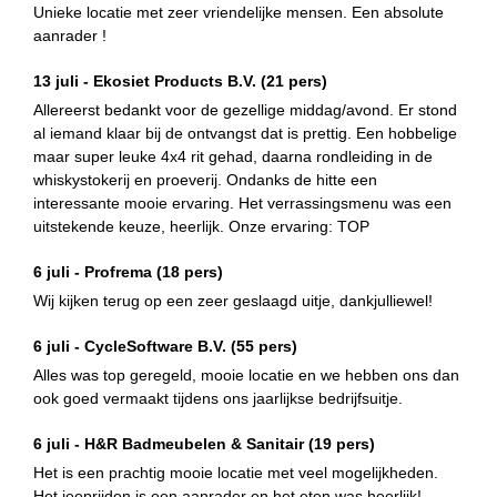
Unieke locatie met zeer vriendelijke mensen. Een absolute
aanrader !
13 juli -
Ekosiet Products B.V.
(21 pers)
Allereerst bedankt voor de gezellige middag/avond. Er stond
al iemand klaar bij de ontvangst dat is prettig. Een hobbelige
maar super leuke 4x4 rit gehad, daarna rondleiding in de
whiskystokerij en proeverij. Ondanks de hitte een
interessante mooie ervaring. Het verrassingsmenu was een
uitstekende keuze, heerlijk. Onze ervaring: TOP
6 juli -
Profrema
(18 pers)
Wij kijken terug op een zeer geslaagd uitje, dankjulliewel!
6 juli -
CycleSoftware B.V.
(55 pers)
Alles was top geregeld, mooie locatie en we hebben ons dan
ook goed vermaakt tijdens ons jaarlijkse bedrijfsuitje.
6 juli -
H&R Badmeubelen & Sanitair
(19 pers)
Het is een prachtig mooie locatie met veel mogelijkheden.
Het jeeprijden is een aanrader en het eten was heerlijk!