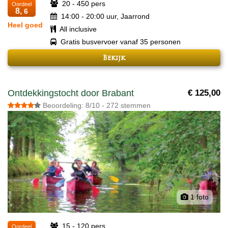
20 - 450 pers
Oordeel
8,
6
14:00 - 20:00 uur, Jaarrond
Heel goed
All inclusive
Gratis busvervoer vanaf 35 personen
Bekijk
Ontdekkingstocht door Brabant
€ 125,00
Beoordeling: 8/10 - 272 stemmen
1 foto
15 - 120 pers
Oordeel