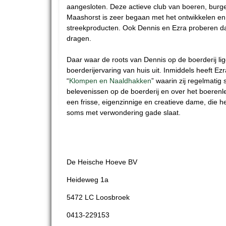
aangesloten. Deze actieve club van boeren, burge
Maashorst is zeer begaan met het ontwikkelen e
streekproducten. Ook Dennis en Ezra proberen daa
dragen.
Daar waar de roots van Dennis op de boerderij li
boerderijervaring van huis uit. Inmiddels heeft Ezr
“
Klompen en Naaldhakken
” waarin zij regelmatig 
belevenissen op de boerderij en over het boerenle
een frisse, eigenzinnige en creatieve dame, die 
soms met verwondering gade slaat.
De Heische Hoeve BV
Heideweg 1a
5472 LC Loosbroek
0413-229153