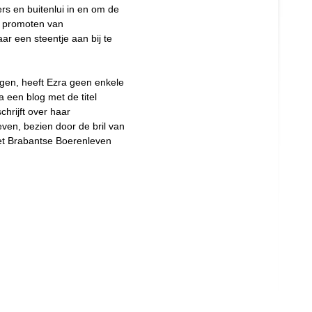
rs en buitenlui in en om de
n promoten van
r een steentje aan bij te
ggen, heeft Ezra geen enkele
a een blog met de titel
schrijft over haar
ven, bezien door de bril van
het Brabantse Boerenleven