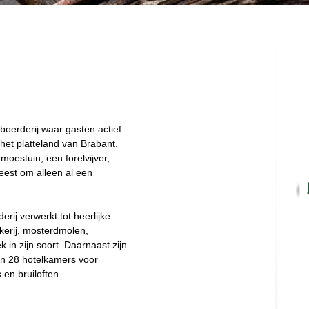
oerderij waar gasten actief
et platteland van Brabant.
moestuin, een forelvijver,
eest om alleen al een
ij verwerkt tot heerlijke
okerij, mosterdmolen,
k in zijn soort. Daarnaast zijn
en 28 hotelkamers voor
en bruiloften.