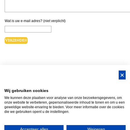
Wat is uw e-mail adres? (niet verplicht)
BUS Whisky, Natuurlijk Gastvrijer in
Wij gebruiken cookies
Brabant!
We kunnen deze plaatsen voor analyse van onze bezoekersgegevens, om
Teambuilding Brabant
Groepsuitje Brabant
Teamuitje Brabant
onze website te verbeteren, gepersonaliseerde inhoud te tonen en om u een
geweldige website-ervaring te bieden. Voor meer informatie over de cookies
Bedrijfsuitje Brabant
Heisessie Brabant
Vergaderen in Brabant
die we gebruiken opent u de instellingen.
Bedrijfsfestival
Bus Whisky
Traveltrade
Bus Whisky Meeting &…
Accepteer alles
Weigeren