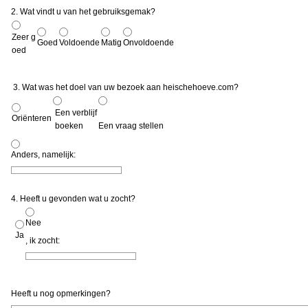
2. Wat vindt u van het gebruiksgemak?
Zeer g
Goed
Voldoende
Matig
Onvoldoende
oed
3. Wat was het doel van uw bezoek aan heischehoeve.com?
Een verblijf
Oriënteren
boeken
Een vraag stellen
Anders, namelijk:
4. Heeft u gevonden wat u zocht?
Nee
Ja
, ik zocht:
Heeft u nog opmerkingen?