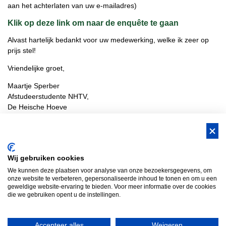
aan het achterlaten van uw e-mailadres)
Klik op deze link om naar de enquête te gaan
Alvast hartelijk bedankt voor uw medewerking, welke ik zeer op
prijs stel!
Vriendelijke groet,
Maartje Sperber
Afstudeerstudente NHTV,
De Heische Hoeve
BUS Whisky, Natuurlijk Gastvrijer in
Wij gebruiken cookies
Brabant!
We kunnen deze plaatsen voor analyse van onze bezoekersgegevens, om
Teambuilding Brabant
Groepsuitje Brabant
Teamuitje Brabant
onze website te verbeteren, gepersonaliseerde inhoud te tonen en om u een
geweldige website-ervaring te bieden. Voor meer informatie over de cookies
Bedrijfsuitje Brabant
Heisessie Brabant
Vergaderen in Brabant
die we gebruiken opent u de instellingen.
Bedrijfsfestival
Bus Whisky
Traveltrade
Bus Whisky Meeting &…
Accepteer alles
Weigeren