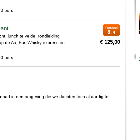
50 pers
bant
Oordeel
8,
4
cht, lunch te velde, rondleiding
€ 125,00
p de Aa, Bus Whisky express en
20 pers
had in een omgeving die we dachten toch al aardig te