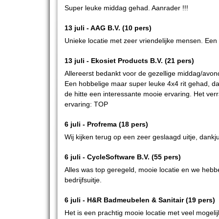
Super leuke middag gehad. Aanrader !!!
13 juli -
AAG B.V.
(10 pers)
Unieke locatie met zeer vriendelijke mensen. Een
13 juli -
Ekosiet Products B.V.
(21 pers)
Allereerst bedankt voor de gezellige middag/avond.
Een hobbelige maar super leuke 4x4 rit gehad, daa
de hitte een interessante mooie ervaring. Het ve
ervaring: TOP
6 juli -
Profrema
(18 pers)
Wij kijken terug op een zeer geslaagd uitje, dankju
6 juli -
CycleSoftware B.V.
(55 pers)
Alles was top geregeld, mooie locatie en we hebb
bedrijfsuitje.
6 juli -
H&R Badmeubelen & Sanitair
(19 pers)
Het is een prachtig mooie locatie met veel mogeli