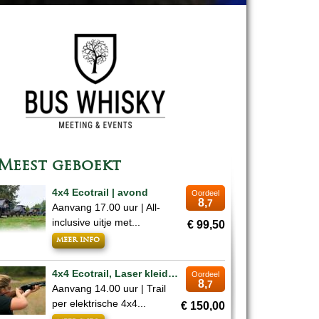
Meest geboekt
4x4 Ecotrail | avond
Oordeel
8,
7
Aanvang 17.00 uur | All-
inclusive uitje met...
€ 99,50
meer info
4x4 Ecotrail, Laser kleiduifschieten & Whisky | middag
Oordeel
8,
7
Aanvang 14.00 uur | Trail
per elektrische 4x4...
€ 150,00