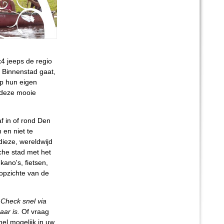
4 jeeps de regio
 Binnenstad gaat,
 op hun eigen
 deze mooie
f in of rond Den
 en niet te
dieze, wereldwijd
che stad met het
ano's, fietsen,
 opzichte van de
 Check snel via
aar is.
Of vraag
nel mogelijk in uw