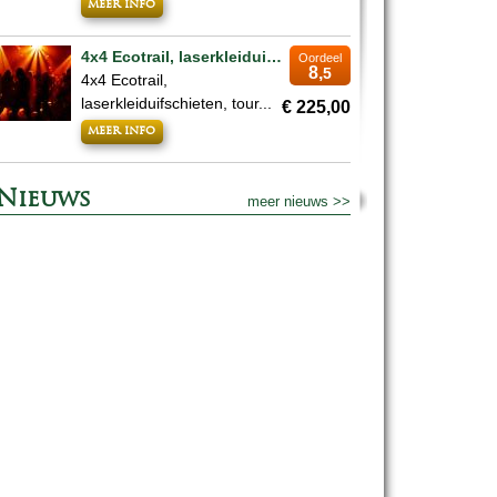
meer info
4x4 Ecotrail, laserkleiduifschieten, tour whiskystokerij, pubquiz & overnachting
Oordeel
8,
5
4x4 Ecotrail,
laserkleiduifschieten, tour...
€ 225,00
meer info
Nieuws
meer nieuws >>