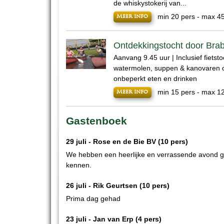
de whiskystokerij van...
min 20 pers - max 4
Meer info
Ontdekkingstocht door Bra
Aanvang 9.45 uur | Inclusief fietsto
watermolen, suppen & kanovaren o
onbeperkt eten en drinken
min 15 pers - max 1
Meer info
Gastenboek
29 juli -
Rose en de Bie BV
(10 pers)
We hebben een heerlijke en verrassende avond ge
kennen.
26 juli -
Rik Geurtsen
(10 pers)
Prima dag gehad
23 juli -
Jan van Erp
(4 pers)