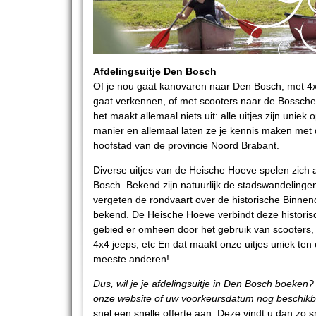
Afdelingsuitje Den Bosch
Of je nou gaat kanovaren naar Den Bosch, met 4x
gaat verkennen, of met scooters naar de Bossche
het maakt allemaal niets uit: alle uitjes zijn uniek
manier en allemaal laten ze je kennis maken met
hoofstad van de provincie Noord Brabant.
Diverse uitjes van de Heische Hoeve spelen zich a
Bosch. Bekend zijn natuurlijk de stadswandelingen
vergeten de rondvaart over de historische Binnen
bekend. De Heische Hoeve verbindt deze historis
gebied er omheen door het gebruik van scooters, k
4x4 jeeps, etc En dat maakt onze uitjes uniek ten
meeste anderen!
Dus, wil je je afdelingsuitje in Den Bosch boeken?
onze website of uw voorkeursdatum nog beschikb
snel een snelle offerte aan. Deze vindt u dan zo s