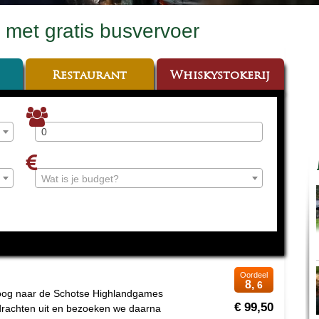
 met gratis busvervoer
Restaurant
Whiskystokerij
Wat is je budget?
Oordeel
8,
6
poog naar de Schotse Highlandgames
€ 99,50
drachten uit en bezoeken we daarna