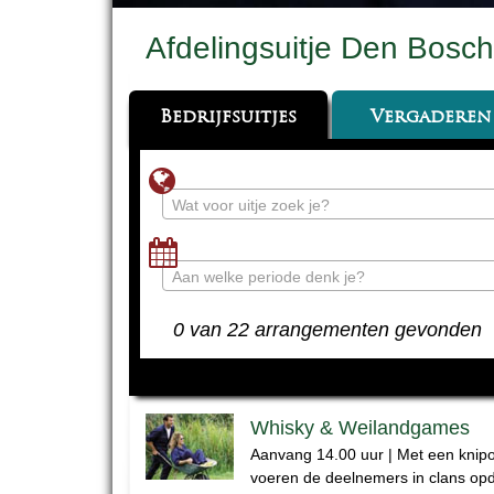
Afdelingsuitje Den Bosch
Bedrijfsuitjes
Vergaderen
Wat voor uitje zoek je?
Aan welke periode denk je?
0 van 22 arrangementen gevonden
Whisky & Weilandgames
Aanvang 14.00 uur | Met een kni
voeren de deelnemers in clans op