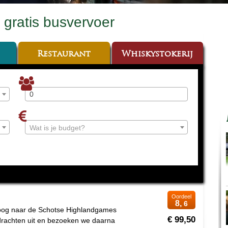
t gratis busvervoer
Restaurant
Whiskystokerij
Wat is je budget?
Oordeel
8,
6
poog naar de Schotse Highlandgames
€ 99,50
drachten uit en bezoeken we daarna