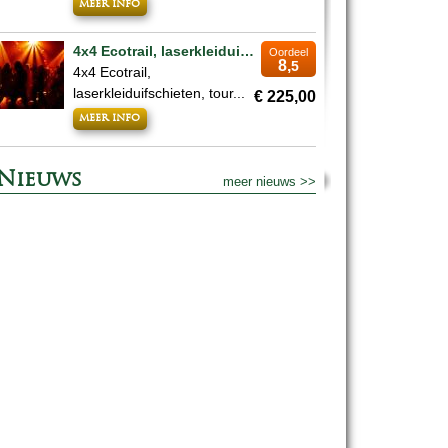
meer info
4x4 Ecotrail, laserkleiduifschieten, tour whiskystokerij, pubquiz & overnachting
Oordeel
8,
5
4x4 Ecotrail,
laserkleiduifschieten, tour...
€ 225,00
meer info
Nieuws
meer nieuws >>