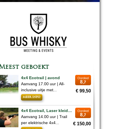
Meest geboekt
4x4 Ecotrail | avond
Oordeel
8,
7
Aanvang 17.00 uur | All-
inclusive uitje met...
€ 99,50
meer info
4x4 Ecotrail, Laser kleiduifschieten & Whisky | middag
Oordeel
8,
7
Aanvang 14.00 uur | Trail
per elektrische 4x4...
€ 150,00