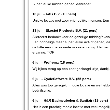
Super leuke middag gehad. Aanrader !!!
13 juli -
AAG B.V.
(10 pers)
Unieke locatie met zeer vriendelijke mensen. Een
13 juli -
Ekosiet Products B.V.
(21 pers)
Allereerst bedankt voor de gezellige middag/avond.
Een hobbelige maar super leuke 4x4 rit gehad, daa
de hitte een interessante mooie ervaring. Het ve
ervaring: TOP
6 juli -
Profrema
(18 pers)
Wij kijken terug op een zeer geslaagd uitje, dankju
6 juli -
CycleSoftware B.V.
(55 pers)
Alles was top geregeld, mooie locatie en we hebb
bedrijfsuitje.
6 juli -
H&R Badmeubelen & Sanitair
(19 pers)
Het is een prachtig mooie locatie met veel mogeli