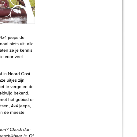
4x4 jeeps de
al niets uit: alle
laten ze je kennis
e voor veel
af in Noord Oost
e uitjes zijn
iet te vergeten de
eldwijd bekend.
met het gebied er
tsen, 4x4 jeeps,
van de meeste
boeken? Check dan
beschikbaar is.
Of