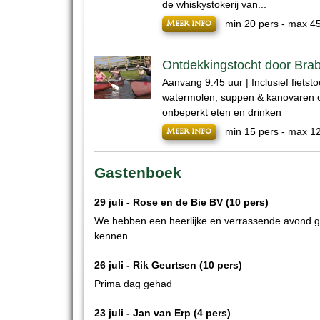
de whiskystokerij van...
min 20 pers - max 4
Meer info
Ontdekkingstocht door Bra
Aanvang 9.45 uur | Inclusief fietsto
watermolen, suppen & kanovaren o
onbeperkt eten en drinken
min 15 pers - max 1
Meer info
Gastenboek
29 juli -
Rose en de Bie BV
(10 pers)
We hebben een heerlijke en verrassende avond ge
kennen.
26 juli -
Rik Geurtsen
(10 pers)
Prima dag gehad
23 juli -
Jan van Erp
(4 pers)