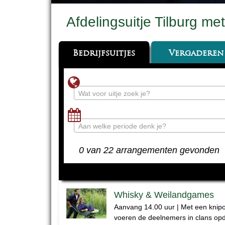
Afdelingsuitje Tilburg me
Bedrijfsuitjes
Vergaderen
Wat voor uitje zoek je?
Aan welke periode denk je?
0 van 22 arrangementen gevonden
Whisky & Weilandgames
Aanvang 14.00 uur | Met een kni
voeren de deelnemers in clans op