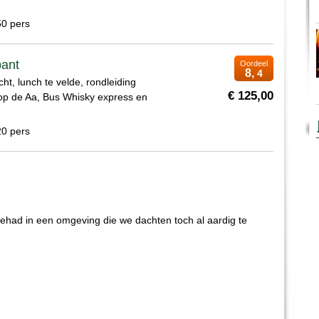
50 pers
bant
Oordeel
8,
4
cht, lunch te velde, rondleiding
€ 125,00
p de Aa, Bus Whisky express en
20 pers
had in een omgeving die we dachten toch al aardig te