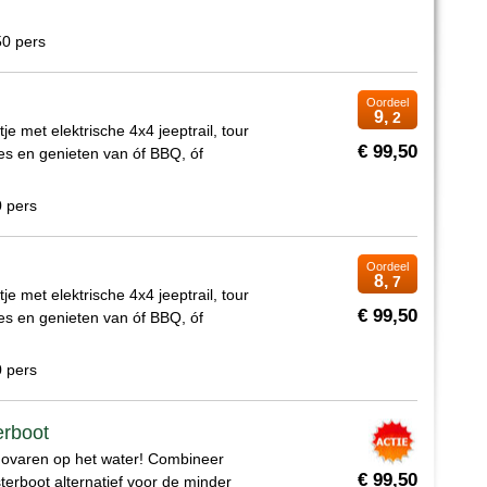
50 pers
Oordeel
9,
2
tje met elektrische 4x4 jeeptrail, tour
€ 99,50
es en genieten van óf BBQ, óf
0 pers
Oordeel
8,
7
tje met elektrische 4x4 jeeptrail, tour
€ 99,50
es en genieten van óf BBQ, óf
0 pers
erboot
ovaren op het water! Combineer
€ 99,50
terboot alternatief voor de minder