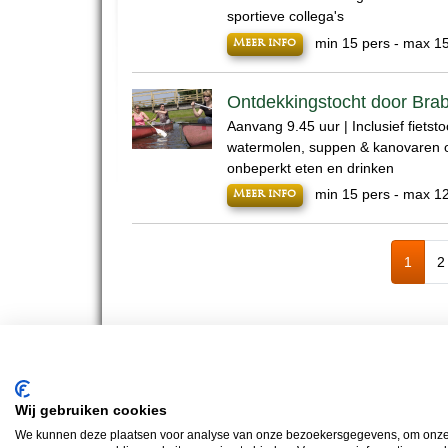
sportieve collega's
min 15 pers - max 1
Meer info
Ontdekkingstocht door Bra
Aanvang 9.45 uur | Inclusief fietsto
watermolen, suppen & kanovaren o
onbeperkt eten en drinken
min 15 pers - max 1
Meer info
1
2
BUS 
Teambuilding Brabant
Groepsuitje Brabant
Teamuitje Braban
Wij gebruiken cookies
We kunnen deze plaatsen voor analyse van onze bezoekersgegevens, om onze w
Bus Whisky Meeti