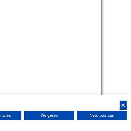
bant!
 alles
Weigeren
Nee, pas aan
Bedrijfsfestival
Bus Whisky
Traveltrade
Bus Whisky Meeting &…
53
-
Route
-
Contact