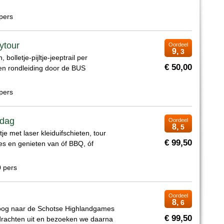
pers
ytour
Oordeel
9,
3
bolletje-pijltje-jeeptrail per
€ 50,00
een rondleiding door de BUS
pers
ddag
Oordeel
8,
5
tje met laser kleiduifschieten, tour
€ 99,50
es en genieten van óf BBQ, óf
0 pers
Oordeel
8,
6
poog naar de Schotse Highlandgames
€ 99,50
drachten uit en bezoeken we daarna