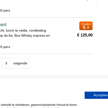
50 pers
bant
Oordeel
8,
4
cht, lunch te velde, rondleiding
€ 125,00
p de Aa, Bus Whisky express en
20 pers
3
volgende
Whisky, Natuurlijk Gastvrijer in Bra
Accepteer
t
Bedrijfsuitje Brabant
Heisessie Brabant
Vergaderen in Brabant
ebsite te verbeteren, gepersonaliseerde inhoud te tonen
ngs & Events
-
Heideweg 1a
-
5472 LC
Loosbroek
- Tel
(0413) 22 91 