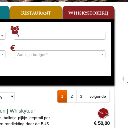
Restaurant
Whiskystokerij
Wat is je budget?
1
2
3
volgende
ten | Whiskytour
bolletje-pijltje-jeeptrail per
€ 50,00
een rondleiding door de BUS