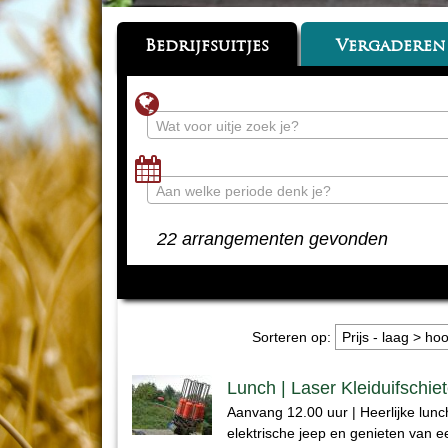
Bedrijfsuitjes
Vergaderen
Wat voor uitje zoek je?
Aan welke periode denk je?
22 arrangementen gevonden
Sorteren op:
Lunch | Laser Kleiduifschie
Aanvang 12.00 uur | Heerlijke lunch, 
elektrische jeep en genieten van 