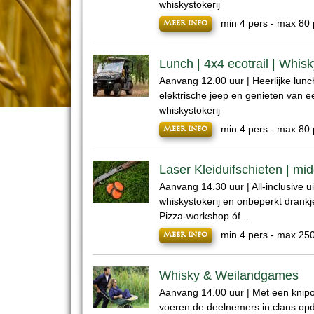
whiskystokerij
min 4 pers - max 80 
Meer info
Lunch | 4x4 ecotrail | Whisk
Aanvang 12.00 uur | Heerlijke lunch, 
elektrische jeep en genieten van 
whiskystokerij
min 4 pers - max 80 
Meer info
Laser Kleiduifschieten | mi
Aanvang 14.30 uur | All-inclusive ui
whiskystokerij en onbeperkt drankj
Pizza-workshop óf...
min 4 pers - max 25
Meer info
Whisky & Weilandgames
Aanvang 14.00 uur | Met een kni
voeren de deelnemers in clans op