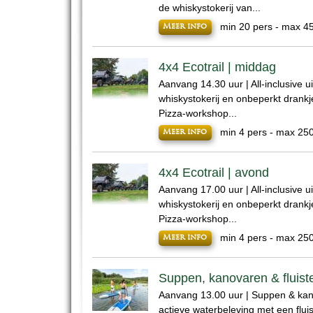
de whiskystokerij van...
min 20 pers - max 4
Meer info
4x4 Ecotrail | middag
Aanvang 14.30 uur | All-inclusive ui
whiskystokerij en onbeperkt drankj
Pizza-workshop...
min 4 pers - max 25
Meer info
4x4 Ecotrail | avond
Aanvang 17.00 uur | All-inclusive ui
whiskystokerij en onbeperkt drankj
Pizza-workshop...
min 4 pers - max 25
Meer info
Suppen, kanovaren & fluist
Aanvang 13.00 uur | Suppen & kan
actieve waterbeleving met een fluis