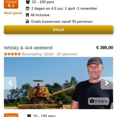
15 - 100 pers
Oordeel
8,
0
2 dagen en 4.5 uur, 1 april -1 november
Heel goed
All inclusive
Gratis busvervoer vanaf 35 personen
Bekijk
Whisky & 4x4 weekend
€ 395,00
Beoordeling: 10/10 - 20 stemmen
Previous
Next
8 foto's
15 - 100 pers
Oordeel