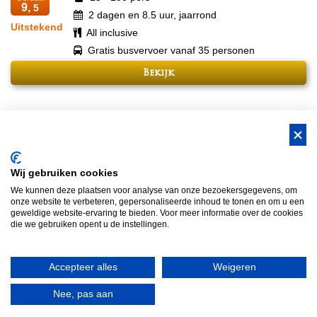
9,
5
2 dagen en 8.5 uur, jaarrond
Uitstekend
All inclusive
Gratis busvervoer vanaf 35 personen
Bekijk
BUS Whisky, Natuurlijk Gastvrijer in
Wij gebruiken cookies
Brabant!
We kunnen deze plaatsen voor analyse van onze bezoekersgegevens, om
Teambuilding Brabant
Groepsuitje Brabant
Teamuitje Brabant
onze website te verbeteren, gepersonaliseerde inhoud te tonen en om u een
geweldige website-ervaring te bieden. Voor meer informatie over de cookies
Bedrijfsuitje Brabant
Heisessie Brabant
Vergaderen in Brabant
die we gebruiken opent u de instellingen.
Bedrijfsfestival
Bus Whisky
Traveltrade
Bus Whisky Meeting &…
Accepteer alles
Weigeren
Bus Whisky Meetings & Events
-
Heideweg 1a
-
5472 LC
Loosbroek
Nee, pas aan
- Tel
(0413) 22 91 53
-
Route
-
Contact