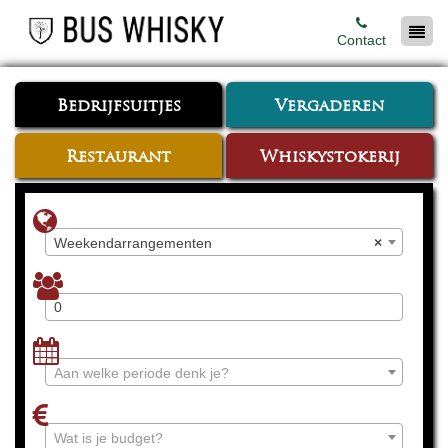
Contact
Bedrijfsuitjes
Vergaderen
Restaurant
Whiskystokerij
Weekendarrangementen
×
Aan welke periode denk je?
Wat is je budget?