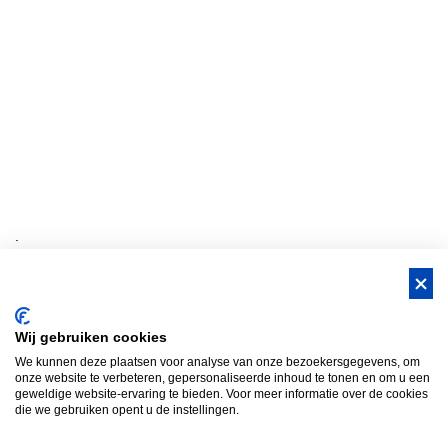
.
BUS Whisky, Natuurlijk Gastvrijer in
Wij gebruiken cookies
Brabant!
We kunnen deze plaatsen voor analyse van onze bezoekersgegevens, om
Teambuilding Brabant
Groepsuitje Brabant
Teamuitje Brabant
onze website te verbeteren, gepersonaliseerde inhoud te tonen en om u een
geweldige website-ervaring te bieden. Voor meer informatie over de cookies
Bedrijfsuitje Brabant
Heisessie Brabant
Vergaderen in Brabant
die we gebruiken opent u de instellingen.
Bedrijfsfestival
Bus Whisky
Traveltrade
Bus Whisky Meeting &…