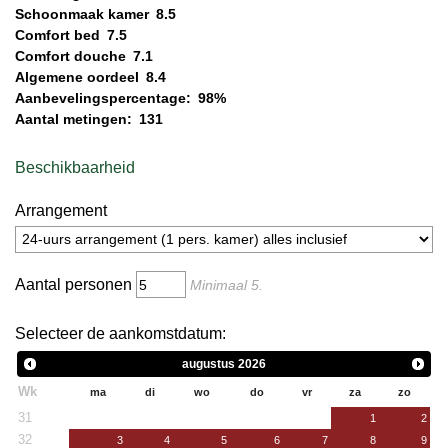
Schoonmaak kamer
8.5
Comfort bed
7.5
Comfort douche
7.1
Algemene oordeel
8.4
Aanbevelingspercentage:
98%
Aantal metingen:
131
Beschikbaarheid
Arrangement
Aantal personen
Minimaal
5
.
Selecteer de aankomstdatum:
augustus
2026
Wk
ma
di
wo
do
vr
za
zo
31
1
2
32
3
4
5
6
7
8
9