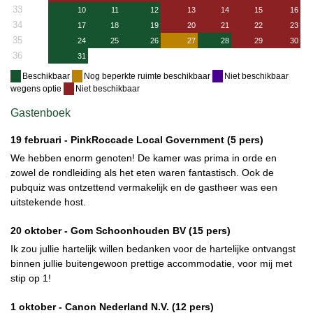
33
10
11
12
13
14
15
16
34
17
18
19
20
21
22
23
35
24
25
26
27
28
29
30
36
31
Beschikbaar
Nog beperkte ruimte beschikbaar
Niet beschikbaar
wegens optie
Niet beschikbaar
Gastenboek
19 februari -
PinkRoccade Local Government
(5 pers)
We hebben enorm genoten! De kamer was prima in orde en
zowel de rondleiding als het eten waren fantastisch. Ook de
pubquiz was ontzettend vermakelijk en de gastheer was een
uitstekende host.
20 oktober -
Gom Schoonhouden BV
(15 pers)
Ik zou jullie hartelijk willen bedanken voor de hartelijke ontvangst
binnen jullie buitengewoon prettige accommodatie, voor mij met
stip op 1!
1 oktober -
Canon Nederland N.V.
(12 pers)