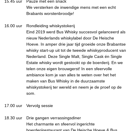
15.45 uur
Pauze met een snack
We versterken de inwendige mens met een echt
Brabants worstenbroodje!
16.00 uur
Rondleiding whiskystokerij
Eind 2019 werd Bus Whisky succesvol gelanceerd als
nieuw Nederlands whiskylabel door De Heische
Hoeve. In amper drie jaar tijd groeide onze Brabantse
whisky start-up uit tot de tweede whiskyproducent van
Nederland. Deze Single Malt, Single Cask én Single
Estate whisky wordt gestookt op de boerderij. En we
telen onze eigen brouwgerst! In een sfeervolle
ambiance kom je van alles te weten over het het
maken van Bus Whisky in de duurzaamste
whiskystokerij ter wereld en neem je de proef op de
som.
17.00 uur
Vervolg sessie
18.30 uur
Drie gangen verrassingsdiner
Het charmante en sfeervol ingerichte
boerderijrestaurant van De Heische Hoeve & Bus