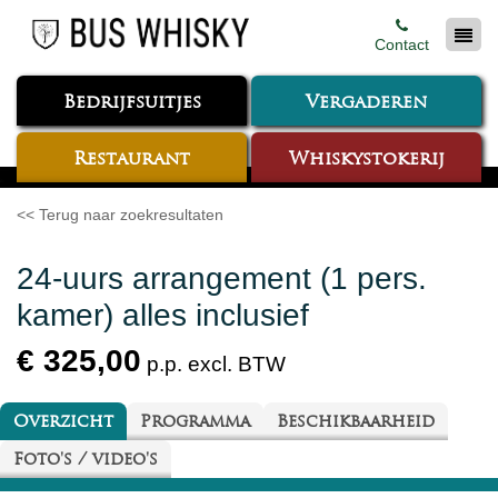
Contact
Bedrijfsuitjes
Vergaderen
Restaurant
Whiskystokerij
<< Terug naar zoekresultaten
24-uurs arrangement (1 pers.
kamer) alles inclusief
€ 325,00
p.p. excl. BTW
Overzicht
Programma
Beschikbaarheid
Foto's / video's