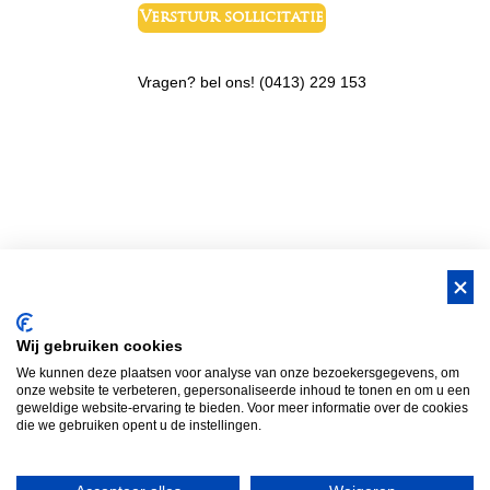
Vragen? bel ons! (0413) 229 153
BUS Whisky, Natuurlijk Gastvrijer in
Wij gebruiken cookies
Brabant!
We kunnen deze plaatsen voor analyse van onze bezoekersgegevens, om
Teambuilding Brabant
Groepsuitje Brabant
Teamuitje Brabant
onze website te verbeteren, gepersonaliseerde inhoud te tonen en om u een
geweldige website-ervaring te bieden. Voor meer informatie over de cookies
Bedrijfsuitje Brabant
Heisessie Brabant
Vergaderen in Brabant
die we gebruiken opent u de instellingen.
Bedrijfsfestival
Bus Whisky
Traveltrade
Bus Whisky Meeting &…