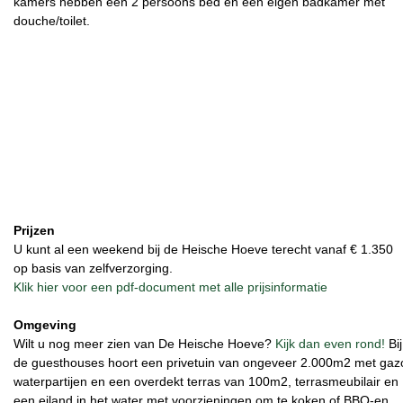
kamers hebben een 2 persoons bed en een eigen badkamer met
douche/toilet.
Prijzen
U kunt al een weekend bij de Heische Hoeve terecht vanaf € 1.350
op basis van zelfverzorging.
Klik hier voor een pdf-document met alle prijsinformatie
Omgeving
Wilt u nog meer zien van De Heische Hoeve?
Kijk dan even rond!
Bij
de guesthouses hoort een privetuin van ongeveer 2.000m2 met gaz
waterpartijen en een overdekt terras van 100m2, terrasmeubilair en
een eiland in het water met voorzieningen om te koken of BBQ-en.