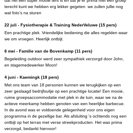
dat het een super mooie tent is en dat je er prima met een groep
terecht kunt we hebben erg lekker gegeten. we zullen jullie nog
wat foto's na sturen
22 juli -
Fysiotherapie & Training NederVeluwe
(15 pers)
Een prachtige plek. Vriendelijke bediening die alles regelden waar
we om vroegen. Heerlijk ontbijt.
6 mei -
Familie van de Bovenkamp
(11 pers)
Begeleiding outdoor werd zeer sympathiek verzorgd door John,
en stagemedewerker Moon!
4 juni -
Kaemingk
(18 pers)
Met ons team van 18 personen kunnen we terugkijken op een
zeer geslaagd bedrijfsuitje op een prachtige locatie! Een mooie,
ruime groepsaccommodatie met plek in de tuin, waar we na de
actieve meerkamp hebben genoten van een heerlijke barbecue.
In de avond was er voldoende gelegenheid voor ons eigen
programma in de gezellige bar. Als afsluiting 's ochtends nog een
ontbijt op het terras met verse streekproducten. Het was prima
verzorgd, bedankt hiervoor!