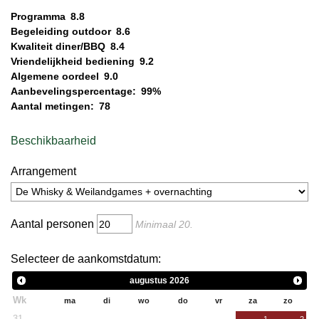
Programma
8.8
Begeleiding outdoor
8.6
Kwaliteit diner/BBQ
8.4
Vriendelijkheid bediening
9.2
Algemene oordeel
9.0
Aanbevelingspercentage:
99%
Aantal metingen:
78
Beschikbaarheid
Arrangement
Aantal personen
Minimaal
20
.
Selecteer de aankomstdatum:
augustus
2026
Wk
ma
di
wo
do
vr
za
zo
31