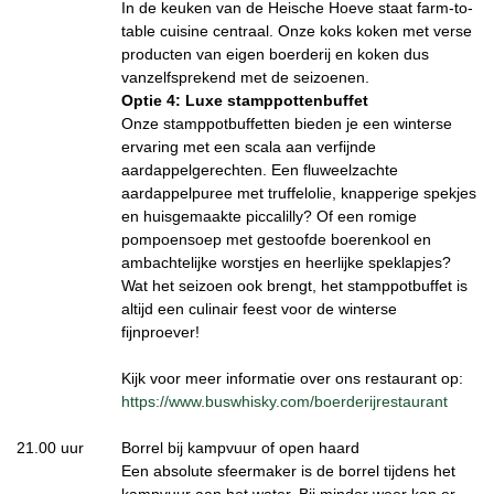
In de keuken van de Heische Hoeve staat farm-to-
table cuisine centraal. Onze koks koken met verse
producten van eigen boerderij en koken dus
vanzelfsprekend met de seizoenen.
Optie 4: Luxe stamppottenbuffet
Onze stamppotbuffetten bieden je een winterse
ervaring met een scala aan verfijnde
aardappelgerechten. Een fluweelzachte
aardappelpuree met truffelolie, knapperige spekjes
en huisgemaakte piccalilly? Of een romige
pompoensoep met gestoofde boerenkool en
ambachtelijke worstjes en heerlijke speklapjes?
Wat het seizoen ook brengt, het stamppotbuffet is
altijd een culinair feest voor de winterse
fijnproever!
Kijk voor meer informatie over ons restaurant op:
https://www.buswhisky.com/boerderijrestaurant
21.00 uur
Borrel bij kampvuur of open haard
Een absolute sfeermaker is de borrel tijdens het