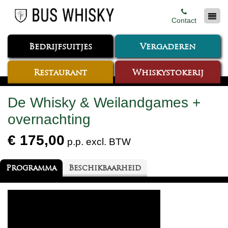
Contact
Bedrijfsuitjes
Vergaderen
Restaurant
Whiskystokerij
De Whisky & Weilandgames +
overnachting
€ 175,00
p.p. excl. BTW
Programma
Beschikbaarheid