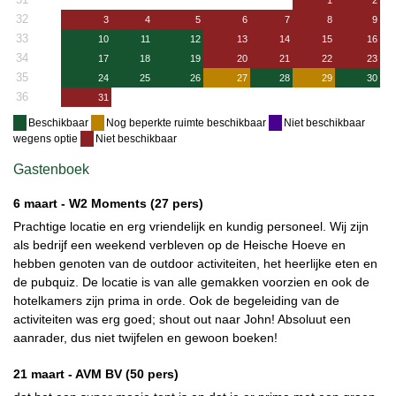
1
2
32
3
4
5
6
7
8
9
33
10
11
12
13
14
15
16
34
17
18
19
20
21
22
23
35
24
25
26
27
28
29
30
36
31
Beschikbaar
Nog beperkte ruimte beschikbaar
Niet beschikbaar
wegens optie
Niet beschikbaar
Gastenboek
6 maart -
W2 Moments
(27 pers)
Prachtige locatie en erg vriendelijk en kundig personeel. Wij zijn
als bedrijf een weekend verbleven op de Heische Hoeve en
hebben genoten van de outdoor activiteiten, het heerlijke eten en
de pubquiz. De locatie is van alle gemakken voorzien en ook de
hotelkamers zijn prima in orde. Ook de begeleiding van de
activiteiten was erg goed; shout out naar John! Absoluut een
aanrader, dus niet twijfelen en gewoon boeken!
21 maart -
AVM BV
(50 pers)