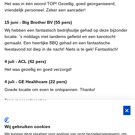
Het was in één woord TOP! Gezellig, goed georganiseerd,
vriendelijk personeel. Zeker een aanrader!
15 juni -
Big Brother BV
(55 pers)
Wij hebben een fantastisch bedrijfsuitje gehad op deze bijzonder
locatie. 's middags met tandems gefietst en een kanotocht
gemaakt. Een heerlijke BBQ gehad en een fantastische
feestavond tot diep in de nacht! Niets is te gek! Fantastisch!
4 juli -
ACL
(42 pers)
Het was gezellig en goed verzorgd!
4 juli -
GE Healthcare
(22 pers)
Goede locatie om even te ontspannen. Thanks!
Toon meer referenties
BUS Whisky, Natuurlijk Gastvrijer in
Wij gebruiken cookies
Brabant!
We kunnen deze plaatsen voor analyse van onze bezoekersgegevens, om