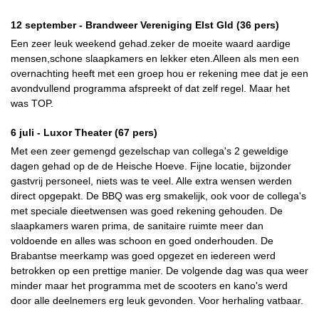
12 september -
Brandweer Vereniging Elst Gld
(36 pers)
Een zeer leuk weekend gehad.zeker de moeite waard aardige
mensen,schone slaapkamers en lekker eten.Alleen als men een
overnachting heeft met een groep hou er rekening mee dat je een
avondvullend programma afspreekt of dat zelf regel. Maar het
was TOP.
6 juli -
Luxor Theater
(67 pers)
Met een zeer gemengd gezelschap van collega's 2 geweldige
dagen gehad op de de Heische Hoeve. Fijne locatie, bijzonder
gastvrij personeel, niets was te veel. Alle extra wensen werden
direct opgepakt. De BBQ was erg smakelijk, ook voor de collega's
met speciale dieetwensen was goed rekening gehouden. De
slaapkamers waren prima, de sanitaire ruimte meer dan
voldoende en alles was schoon en goed onderhouden. De
Brabantse meerkamp was goed opgezet en iedereen werd
betrokken op een prettige manier. De volgende dag was qua weer
minder maar het programma met de scooters en kano's werd
door alle deelnemers erg leuk gevonden. Voor herhaling vatbaar.