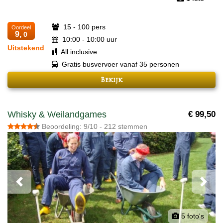
15 - 100 pers
Oordeel
9,
0
10:00 - 10:00 uur
Uitstekend
All inclusive
Gratis busvervoer vanaf 35 personen
Bekijk
Whisky & Weilandgames
€ 99,50
Beoordeling: 9/10 - 212 stemmen
Previous
Next
5 foto's