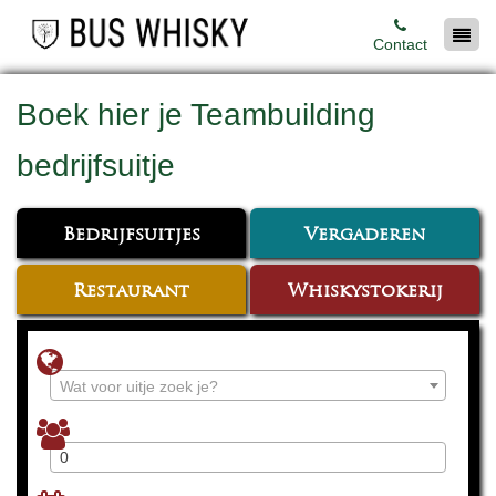
Contact
Boek hier je Teambuilding
bedrijfsuitje
Bedrijfsuitjes
Vergaderen
Restaurant
Whiskystokerij
Wat voor uitje zoek je?