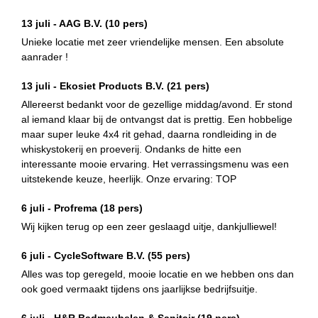
13 juli -
AAG B.V.
(10 pers)
Unieke locatie met zeer vriendelijke mensen. Een absolute
aanrader !
13 juli -
Ekosiet Products B.V.
(21 pers)
Allereerst bedankt voor de gezellige middag/avond. Er stond
al iemand klaar bij de ontvangst dat is prettig. Een hobbelige
maar super leuke 4x4 rit gehad, daarna rondleiding in de
whiskystokerij en proeverij. Ondanks de hitte een
interessante mooie ervaring. Het verrassingsmenu was een
uitstekende keuze, heerlijk. Onze ervaring: TOP
6 juli -
Profrema
(18 pers)
Wij kijken terug op een zeer geslaagd uitje, dankjulliewel!
6 juli -
CycleSoftware B.V.
(55 pers)
Alles was top geregeld, mooie locatie en we hebben ons dan
ook goed vermaakt tijdens ons jaarlijkse bedrijfsuitje.
6 juli -
H&R Badmeubelen & Sanitair
(19 pers)