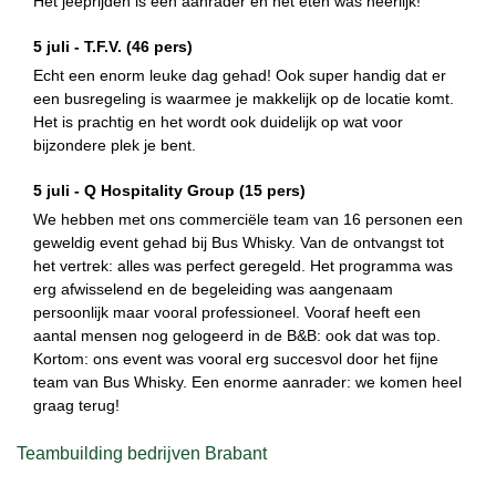
Het jeeprijden is een aanrader en het eten was heerlijk!
5 juli -
T.F.V.
(46 pers)
Echt een enorm leuke dag gehad! Ook super handig dat er
een busregeling is waarmee je makkelijk op de locatie komt.
Het is prachtig en het wordt ook duidelijk op wat voor
bijzondere plek je bent.
5 juli -
Q Hospitality Group
(15 pers)
We hebben met ons commerciële team van 16 personen een
geweldig event gehad bij Bus Whisky. Van de ontvangst tot
het vertrek: alles was perfect geregeld. Het programma was
erg afwisselend en de begeleiding was aangenaam
persoonlijk maar vooral professioneel. Vooraf heeft een
aantal mensen nog gelogeerd in de B&B: ook dat was top.
Kortom: ons event was vooral erg succesvol door het fijne
team van Bus Whisky. Een enorme aanrader: we komen heel
graag terug!
Teambuilding bedrijven Brabant