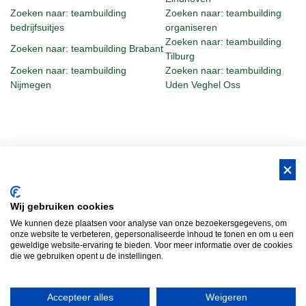
Zoeken naar: teambuilding
Zoeken naar: teambuilding
bedrijfsuitjes
organiseren
Zoeken naar: teambuilding
Zoeken naar: teambuilding Brabant
Tilburg
Zoeken naar: teambuilding
Zoeken naar: teambuilding
Nijmegen
Uden Veghel Oss
BUS Whisky, Natuurlijk Gastvrijer in
Wij gebruiken cookies
Brabant!
We kunnen deze plaatsen voor analyse van onze bezoekersgegevens, om
Teambuilding Brabant
Groepsuitje Brabant
Teamuitje Brabant
onze website te verbeteren, gepersonaliseerde inhoud te tonen en om u een
geweldige website-ervaring te bieden. Voor meer informatie over de cookies
Bedrijfsuitje Brabant
Heisessie Brabant
Vergaderen in Brabant
die we gebruiken opent u de instellingen.
Bedrijfsfestival
Bus Whisky
Traveltrade
Bus Whisky Meeting &…
Accepteer alles
Weigeren