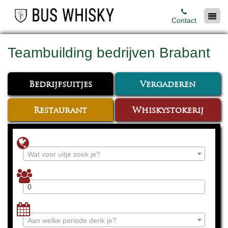
Contact
Teambuilding bedrijven Brabant
Bedrijfsuitjes
Vergaderen
Restaurant
Whiskystokerij
Wat voor uitje zoek je?
Aan welke periode denk je?