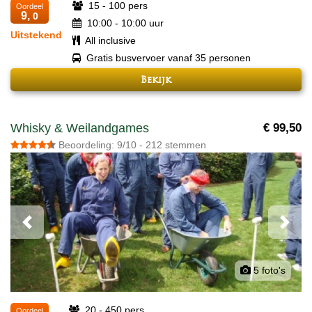
15 - 100 pers
Oordeel
9,
0
10:00 - 10:00 uur
Uitstekend
All inclusive
Gratis busvervoer vanaf 35 personen
Bekijk
Whisky & Weilandgames
€ 99,50
Beoordeling: 9/10 - 212 stemmen
Previous
Next
5 foto's
20 - 450 pers
Oordeel