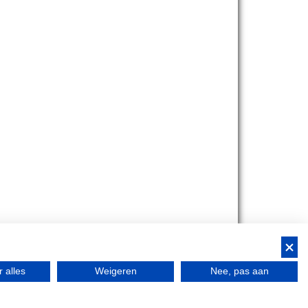
bant!
 alles
Weigeren
Nee, pas aan
Bedrijfsfestival
Bus Whisky
Traveltrade
Bus Whisky Meeting &…
53
-
Route
-
Contact