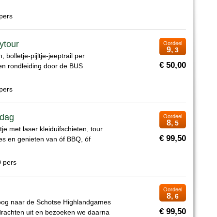
pers
ytour
Oordeel
9,
3
bolletje-pijltje-jeeptrail per
€ 50,00
een rondleiding door de BUS
pers
ddag
Oordeel
8,
5
tje met laser kleiduifschieten, tour
€ 99,50
es en genieten van óf BBQ, óf
0 pers
Oordeel
8,
6
poog naar de Schotse Highlandgames
€ 99,50
drachten uit en bezoeken we daarna