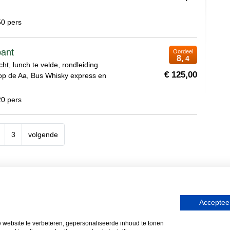
50 pers
bant
Oordeel
8,
4
cht, lunch te velde, rondleiding
€ 125,00
p de Aa, Bus Whisky express en
20 pers
3
volgende
Whisky, Natuurlijk Gastvrijer in Bra
Accepteer
t
Bedrijfsuitje Brabant
Heisessie Brabant
Vergaderen in Brabant
ebsite te verbeteren, gepersonaliseerde inhoud te tonen
ngs & Events
-
Heideweg 1a
-
5472 LC
Loosbroek
- Tel
(0413) 22 91 