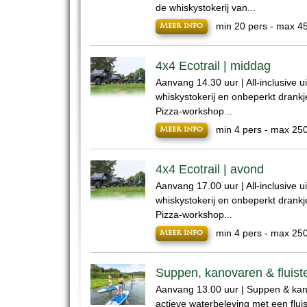
de whiskystokerij van...
min 20 pers - max 4
Meer info
4x4 Ecotrail | middag
Aanvang 14.30 uur | All-inclusive ui
whiskystokerij en onbeperkt drankj
Pizza-workshop...
min 4 pers - max 25
Meer info
4x4 Ecotrail | avond
Aanvang 17.00 uur | All-inclusive ui
whiskystokerij en onbeperkt drankj
Pizza-workshop...
min 4 pers - max 25
Meer info
Suppen, kanovaren & fluist
Aanvang 13.00 uur | Suppen & kan
actieve waterbeleving met een fluis