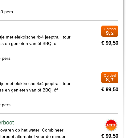
50 pers
Oordeel
9,
2
tje met elektrische 4x4 jeeptrail, tour
€ 99,50
es en genieten van óf BBQ, óf
0 pers
Oordeel
8,
7
tje met elektrische 4x4 jeeptrail, tour
€ 99,50
es en genieten van óf BBQ, óf
0 pers
erboot
ovaren op het water! Combineer
€ 99,50
terboot alternatief voor de minder