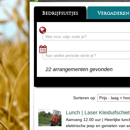
Bedrijfsuitjes
Vergaderen
Wat voor uitje zoek je?
Aan welke periode denk je?
22 arrangementen gevonden
Sorteren op:
Lunch | Laser Kleiduifschie
Aanvang 12.00 uur | Heerlijke lunch, 
elektrische jeep en genieten van 