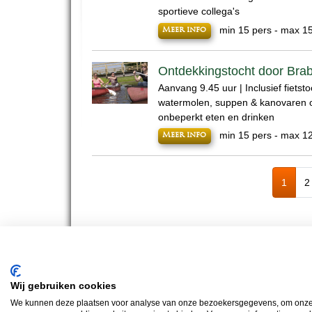
sportieve collega's
min 15 pers - max 1
Meer info
Ontdekkingstocht door Bra
Aanvang 9.45 uur | Inclusief fietsto
watermolen, suppen & kanovaren o
onbeperkt eten en drinken
min 15 pers - max 1
Meer info
1
2
BUS 
Teambuilding Brabant
Groepsuitje Brabant
Teamuitje Braban
Wij gebruiken cookies
We kunnen deze plaatsen voor analyse van onze bezoekersgegevens, om onze w
Bus Whisky Meeti