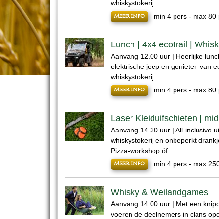
whiskystokerij
min 4 pers - max 80 
Meer info
Lunch | 4x4 ecotrail | Whisk
Aanvang 12.00 uur | Heerlijke lunch, 
elektrische jeep en genieten van 
whiskystokerij
min 4 pers - max 80 
Meer info
Laser Kleiduifschieten | mi
Aanvang 14.30 uur | All-inclusive ui
whiskystokerij en onbeperkt drankj
Pizza-workshop óf...
min 4 pers - max 25
Meer info
Whisky & Weilandgames
Aanvang 14.00 uur | Met een kni
voeren de deelnemers in clans op