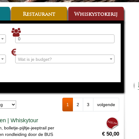
Restaurant
Whiskystokerij
Wat is je budget?
1
2
3
volgende
ten | Whiskytour
bolletje-pijltje-jeeptrail per
€ 50,00
een rondleiding door de BUS