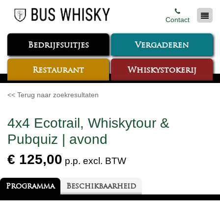
Contact
Bedrijfsuitjes
Vergaderen
Restaurant
Whiskystokerij
<< Terug naar zoekresultaten
4x4 Ecotrail, Whiskytour &
Pubquiz | avond
€ 125,00
p.p. excl. BTW
Programma
Beschikbaarheid