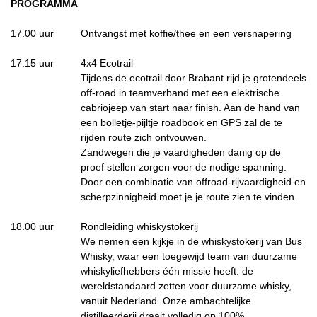
PROGRAMMA
17.00 uur
Ontvangst met koffie/thee en een versnapering
17.15 uur
4x4 Ecotrail
Tijdens de ecotrail door Brabant rijd je grotendeels
off-road in teamverband met een elektrische
cabriojeep van start naar finish. Aan de hand van
een bolletje-pijltje roadbook en GPS zal de te
rijden route zich ontvouwen.
Zandwegen die je vaardigheden danig op de
proef stellen zorgen voor de nodige spanning.
Door een combinatie van offroad-rijvaardigheid en
scherpzinnigheid moet je je route zien te vinden.
18.00 uur
Rondleiding whiskystokerij
We nemen een kijkje in de whiskystokerij van Bus
Whisky, waar een toegewijd team van duurzame
whiskyliefhebbers één missie heeft: de
wereldstandaard zetten voor duurzame whisky,
vanuit Nederland. Onze ambachtelijke
distilleerderij draait volledig op 100%