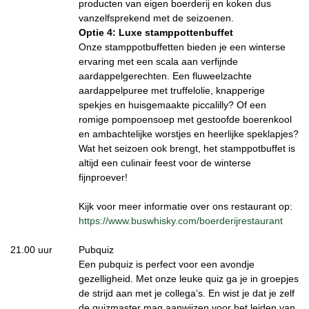
producten van eigen boerderij en koken dus
vanzelfsprekend met de seizoenen.
Optie 4: Luxe stamppottenbuffet
Onze stamppotbuffetten bieden je een winterse
ervaring met een scala aan verfijnde
aardappelgerechten. Een fluweelzachte
aardappelpuree met truffelolie, knapperige
spekjes en huisgemaakte piccalilly? Of een
romige pompoensoep met gestoofde boerenkool
en ambachtelijke worstjes en heerlijke speklapjes?
Wat het seizoen ook brengt, het stamppotbuffet is
altijd een culinair feest voor de winterse
fijnproever!
Kijk voor meer informatie over ons restaurant op:
https://www.buswhisky.com/boerderijrestaurant
21.00 uur
Pubquiz
Een pubquiz is perfect voor een avondje
gezelligheid. Met onze leuke quiz ga je in groepjes
de strijd aan met je collega’s. En wist je dat je zelf
de quizmaster mag aanwijzen voor het leiden van