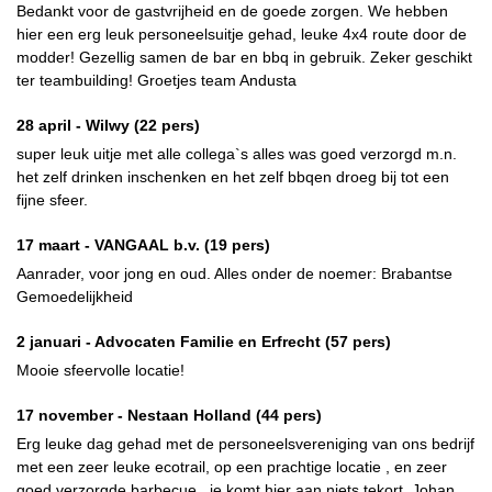
Bedankt voor de gastvrijheid en de goede zorgen. We hebben
hier een erg leuk personeelsuitje gehad, leuke 4x4 route door de
modder! Gezellig samen de bar en bbq in gebruik. Zeker geschikt
ter teambuilding! Groetjes team Andusta
28 april -
Wilwy
(22 pers)
super leuk uitje met alle collega`s alles was goed verzorgd m.n.
het zelf drinken inschenken en het zelf bbqen droeg bij tot een
fijne sfeer.
17 maart -
VANGAAL b.v.
(19 pers)
Aanrader, voor jong en oud. Alles onder de noemer: Brabantse
Gemoedelijkheid
2 januari -
Advocaten Familie en Erfrecht
(57 pers)
Mooie sfeervolle locatie!
17 november -
Nestaan Holland
(44 pers)
Erg leuke dag gehad met de personeelsvereniging van ons bedrijf
met een zeer leuke ecotrail, op een prachtige locatie , en zeer
goed verzorgde barbecue , je komt hier aan niets tekort. Johan