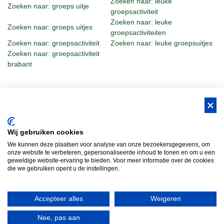
Zoeken naar: leuke
Zoeken naar: groeps uitje
groepsactiviteit
Zoeken naar: leuke
Zoeken naar: groeps uitjes
groepsactiviteiten
Zoeken naar: groepsactiviteit
Zoeken naar: leuke groepsuitjes
Zoeken naar: groepsactiviteit
brabant
BUS Whisky, Natuurlijk Gastvrijer in
Wij gebruiken cookies
Brabant!
We kunnen deze plaatsen voor analyse van onze bezoekersgegevens, om
Teambuilding Brabant
Groepsuitje Brabant
Teamuitje Brabant
onze website te verbeteren, gepersonaliseerde inhoud te tonen en om u een
geweldige website-ervaring te bieden. Voor meer informatie over de cookies
Bedrijfsuitje Brabant
Heisessie Brabant
Vergaderen in Brabant
die we gebruiken opent u de instellingen.
Bedrijfsfestival
Bus Whisky
Traveltrade
Bus Whisky Meeting &…
Accepteer alles
Weigeren
Bus Whisky Meetings & Events
-
Heideweg 1a
-
5472 LC
Loosbroek
Nee, pas aan
- Tel
(0413) 22 91 53
-
Route
-
Contact