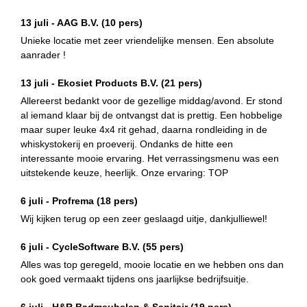
13 juli -
AAG B.V.
(10 pers)
Unieke locatie met zeer vriendelijke mensen. Een absolute
aanrader !
13 juli -
Ekosiet Products B.V.
(21 pers)
Allereerst bedankt voor de gezellige middag/avond. Er stond
al iemand klaar bij de ontvangst dat is prettig. Een hobbelige
maar super leuke 4x4 rit gehad, daarna rondleiding in de
whiskystokerij en proeverij. Ondanks de hitte een
interessante mooie ervaring. Het verrassingsmenu was een
uitstekende keuze, heerlijk. Onze ervaring: TOP
6 juli -
Profrema
(18 pers)
Wij kijken terug op een zeer geslaagd uitje, dankjulliewel!
6 juli -
CycleSoftware B.V.
(55 pers)
Alles was top geregeld, mooie locatie en we hebben ons dan
ook goed vermaakt tijdens ons jaarlijkse bedrijfsuitje.
6 juli -
H&R Badmeubelen & Sanitair
(19 pers)