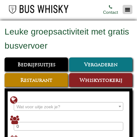
Contact
Leuke groepsactiviteit met gratis
busvervoer
Bedrijfsuitjes
Vergaderen
Restaurant
Whiskystokerij
Wat voor uitje zoek je?