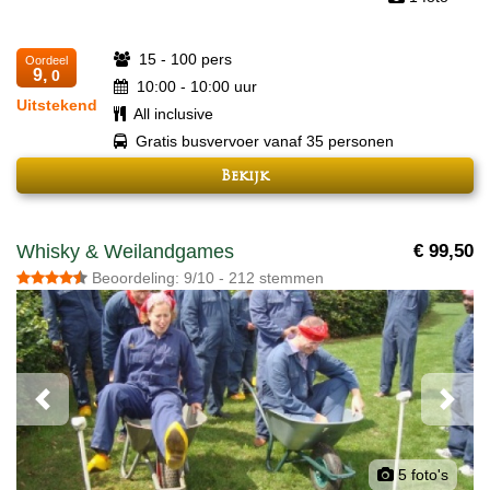
15 - 100 pers
Oordeel
9,
0
10:00 - 10:00 uur
Uitstekend
All inclusive
Gratis busvervoer vanaf 35 personen
Bekijk
Whisky & Weilandgames
€ 99,50
Beoordeling: 9/10 - 212 stemmen
Previous
Next
5 foto's