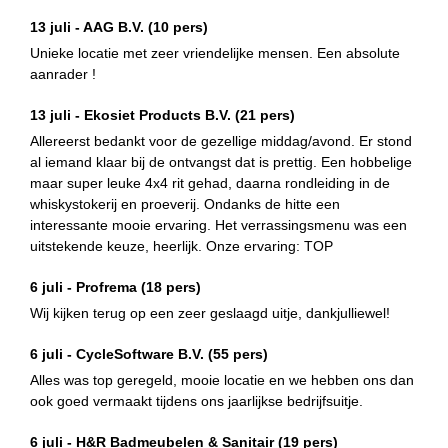
13 juli -
AAG B.V.
(10 pers)
Unieke locatie met zeer vriendelijke mensen. Een absolute
aanrader !
13 juli -
Ekosiet Products B.V.
(21 pers)
Allereerst bedankt voor de gezellige middag/avond. Er stond
al iemand klaar bij de ontvangst dat is prettig. Een hobbelige
maar super leuke 4x4 rit gehad, daarna rondleiding in de
whiskystokerij en proeverij. Ondanks de hitte een
interessante mooie ervaring. Het verrassingsmenu was een
uitstekende keuze, heerlijk. Onze ervaring: TOP
6 juli -
Profrema
(18 pers)
Wij kijken terug op een zeer geslaagd uitje, dankjulliewel!
6 juli -
CycleSoftware B.V.
(55 pers)
Alles was top geregeld, mooie locatie en we hebben ons dan
ook goed vermaakt tijdens ons jaarlijkse bedrijfsuitje.
6 juli -
H&R Badmeubelen & Sanitair
(19 pers)