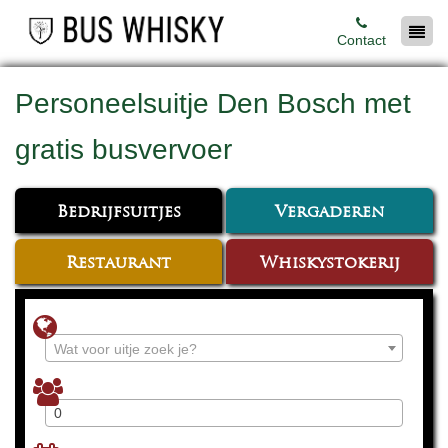
Contact
Personeelsuitje Den Bosch met
gratis busvervoer
Bedrijfsuitjes
Vergaderen
Restaurant
Whiskystokerij
Wat voor uitje zoek je?