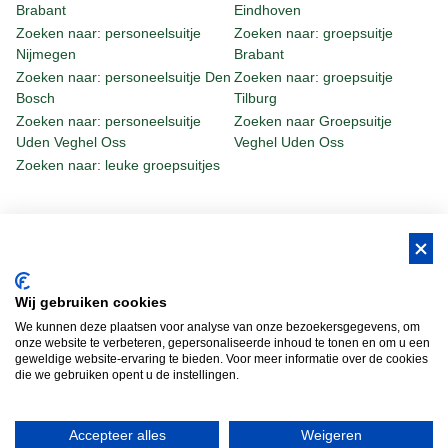
Brabant
Eindhoven
Zoeken naar: personeelsuitje
Zoeken naar: groepsuitje
Nijmegen
Brabant
Zoeken naar: personeelsuitje Den
Zoeken naar: groepsuitje
Bosch
Tilburg
Zoeken naar: personeelsuitje
Zoeken naar Groepsuitje
Uden Veghel Oss
Veghel Uden Oss
Zoeken naar: leuke groepsuitjes
BUS Whisky, Natuurlijk Gastvrijer in
Wij gebruiken cookies
Brabant!
We kunnen deze plaatsen voor analyse van onze bezoekersgegevens, om
Teambuilding Brabant
Groepsuitje Brabant
Teamuitje Brabant
onze website te verbeteren, gepersonaliseerde inhoud te tonen en om u een
geweldige website-ervaring te bieden. Voor meer informatie over de cookies
Bedrijfsuitje Brabant
Heisessie Brabant
Vergaderen in Brabant
die we gebruiken opent u de instellingen.
Bedrijfsfestival
Bus Whisky
Traveltrade
Bus Whisky Meeting &…
Accepteer alles
Weigeren