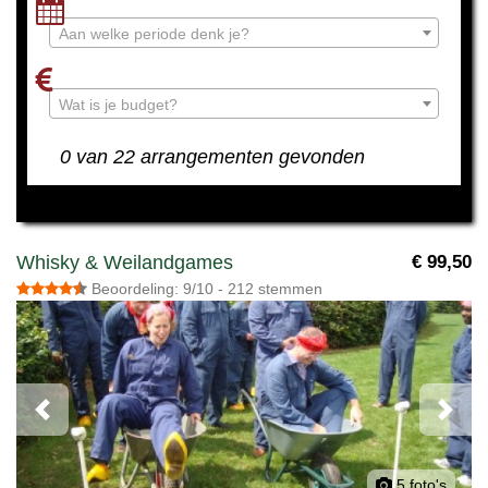
Aan welke periode denk je?
Wat is je budget?
0 van 22 arrangementen gevonden
Whisky & Weilandgames
€ 99,50
Beoordeling: 9/10 - 212 stemmen
Previous
Next
5 foto's