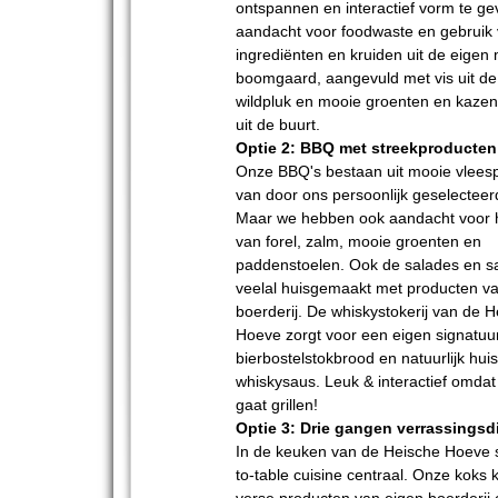
ontspannen en interactief vorm te ge
aandacht voor foodwaste en gebruik
ingrediënten en kruiden uit de eigen
boomgaard, aangevuld met vis uit de f
wildpluk en mooie groenten en kaze
uit de buurt.
Optie 2: BBQ met streekproducten
Onze BBQ's bestaan uit mooie vlees
van door ons persoonlijk geselectee
Maar we hebben ook aandacht voor he
van forel, zalm, mooie groenten en
paddenstoelen. Ook de salades en sa
veelal huisgemaakt met producten v
boerderij. De whiskystokerij van de 
Hoeve zorgt voor een eigen signatuu
bierbostelstokbrood en natuurlijk hu
whiskysaus. Leuk & interactief omda
gaat grillen!
Optie 3: Drie gangen verrassingsd
In de keuken van de Heische Hoeve s
to-table cuisine centraal. Onze koks