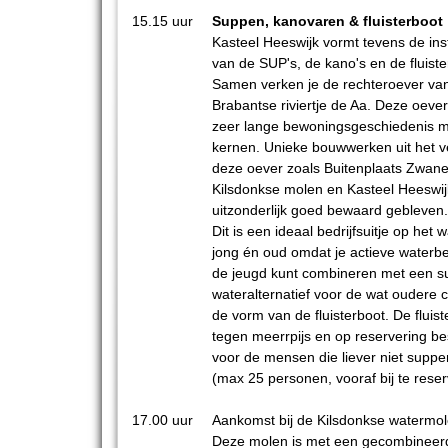
15.15 uur
Suppen, kanovaren & fluisterboot
Kasteel Heeswijk vormt tevens de ins
van de SUP's, de kano's en de fluiste
Samen verken je de rechteroever va
Brabantse riviertje de Aa. Deze oeve
zeer lange bewoningsgeschiedenis m
kernen. Unieke bouwwerken uit het v
deze oever zoals Buitenplaats Zwan
Kilsdonkse molen en Kasteel Heeswijk
uitzonderlijk goed bewaard gebleven
Dit is een ideaal bedrijfsuitje op het 
jong én oud omdat je actieve waterbe
de jeugd kunt combineren met een s
wateralternatief voor de wat oudere c
de vorm van de fluisterboot. De fluist
tegen meerrpijs en op reservering b
voor de mensen die liever niet supp
(max 25 personen, vooraf bij te rese
17.00 uur
Aankomst bij de Kilsdonkse watermo
Deze molen is met een gecombineer