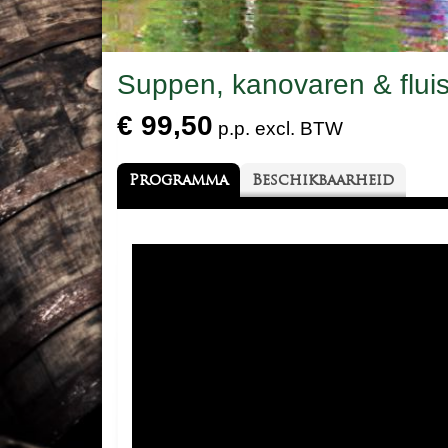
Suppen, kanovaren & fluis
€ 99,50
p.p. excl. BTW
Programma
Beschikbaarheid