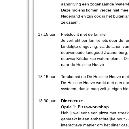
aandrijving een zogenaamde 'watervl
Deze molens komen verder niet meer
Nederland en zijn ook in het buitenlan
zeldzaam.
17.15 uur
Fietstocht met de familie
Je vertrekt per familiefiets door de ru
landelijke omgeving, via de lanen van
eeuwenoude landgoed Zwanenburg, 
eeuwse Kilsdonkse watermolen in Din
naar de Heische Hoeve.
18.15 uur
Terukomst op De Heische Hoeve met 
De Heische Hoeve werkt met een op
systeem, dus je mag zelf je eigen bie
18.30 uur
Dinerkeuze
Optie 1: Pizza-workshop
Heb jij wel eens een pizza met stree
gemaakt in een ambachtelijke hout -
interactieve manier om het diner casu