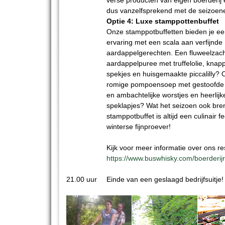
verse producten van eigen boerderij
dus vanzelfsprekend met de seizoen
Optie 4: Luxe stamppottenbuffet
Onze stamppotbuffetten bieden je ee
ervaring met een scala aan verfijnde
aardappelgerechten. Een fluweelzac
aardappelpuree met truffelolie, knap
spekjes en huisgemaakte piccalilly? 
romige pompoensoep met gestoofde
en ambachtelijke worstjes en heerlijk
speklapjes? Wat het seizoen ook bren
stamppotbuffet is altijd een culinair f
winterse fijnproever!
Kijk voor meer informatie over ons re
https://www.buswhisky.com/boerderij
21.00 uur
Einde van een geslaagd bedrijfsuitje!