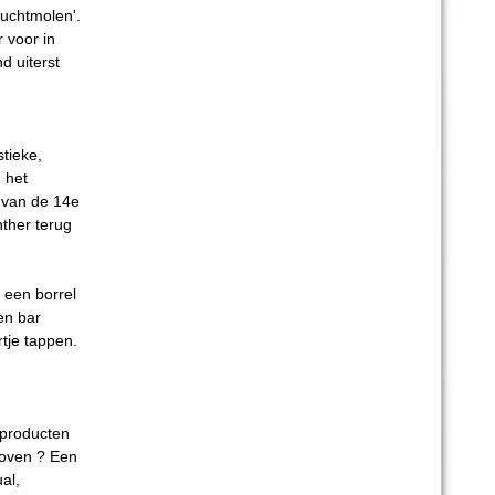
uchtmolen'.
 voor in
d uiterst
stieke,
 het
van de 14e
ther terug
een borrel
en bar
rtje tappen.
kproducten
 oven ? Een
al,