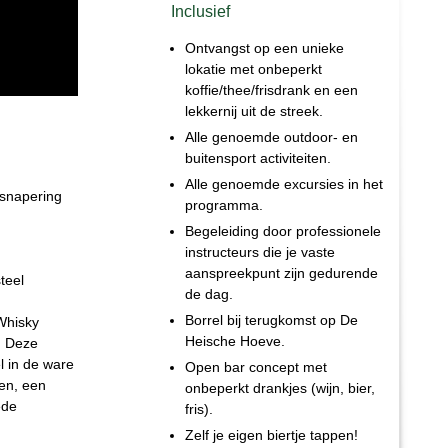
Inclusief
Ontvangst op een unieke
lokatie met onbeperkt
koffie/thee/frisdrank en een
lekkernij uit de streek.
Alle genoemde outdoor- en
buitensport activiteiten.
Alle genoemde excursies in het
rsnapering
programma.
Begeleiding door professionele
instructeurs die je vaste
aanspreekpunt zijn gedurende
teel
de dag.
Borrel bij terugkomst op De
 Whisky
Heische Hoeve.
. Deze
l in de ware
Open bar concept met
jen, een
onbeperkt drankjes (wijn, bier,
ede
fris).
Zelf je eigen biertje tappen!