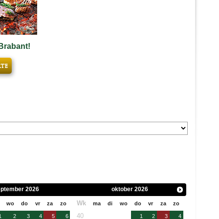
Brabant!
rte
eptember
2026
oktober
2026
Wk
wo
do
vr
za
zo
ma
di
wo
do
vr
za
zo
40
1
2
3
4
5
6
1
2
3
4