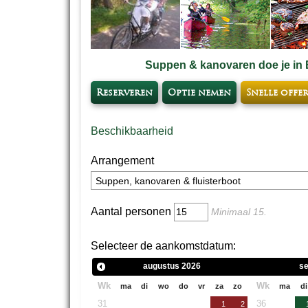
Suppen & kanovaren doe je in 
Reserveren
Optie nemen
Snelle offe
Beschikbaarheid
Arrangement
Aantal personen
Minimaal
15
.
Selecteer de aankomstdatum:
augustus
2026
s
Wk
Wk
ma
di
wo
do
vr
za
zo
ma
di
31
36
1
2