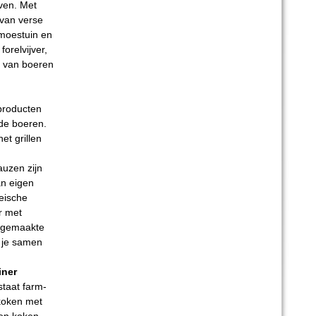
ven. Met
 van verse
 moestuin en
orelvijver,
n van boeren
producten
rde boeren.
t grillen
uzen zijn
an eigen
Heische
r met
isgemaakte
t je samen
iner
taat farm-
 koken met