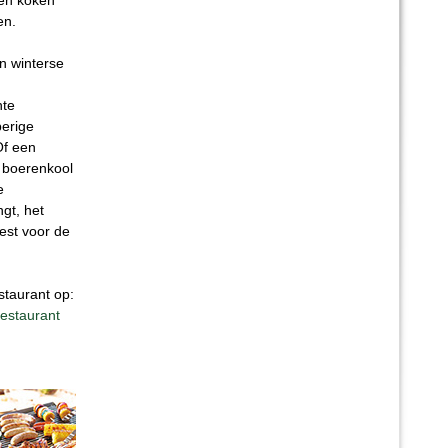
 en koken
en.
n winterse
hte
perige
Of een
 boerenkool
e
gt, het
eest voor de
staurant op:
restaurant