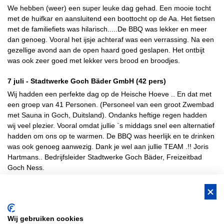
We hebben (weer) een super leuke dag gehad. Een mooie tocht
met de huifkar en aansluitend een boottocht op de Aa. Het fietsen
met de familiefiets was hilarisch.....De BBQ was lekker en meer
dan genoeg. Vooral het ijsje achteraf was een verrassing. Na een
gezellige avond aan de open haard goed geslapen. Het ontbijt
was ook zeer goed met lekker vers brood en broodjes.
7 juli -
Stadtwerke Goch Bäder GmbH
(42 pers)
Wij hadden een perfekte dag op de Heische Hoeve .. En dat met
een groep van 41 Personen. (Personeel van een groot Zwembad
met Sauna in Goch, Duitsland). Ondanks heftige regen hadden
wij veel plezier. Vooral omdat jullie `s middags snel een alternatief
hadden om ons op te warmen. De BBQ was heerlijk en te drinken
was ook genoeg aanwezig. Dank je wel aan jullie TEAM .!! Joris
Hartmans.. Bedrijfsleider Stadtwerke Goch Bäder, Freizeitbad
Goch Ness.
BUS Whisky, Natuurlijk Gastvrijer in
Wij gebruiken cookies
Brabant!