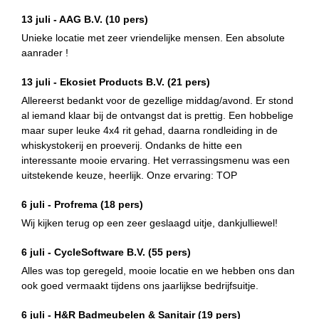
13 juli -
AAG B.V.
(10 pers)
Unieke locatie met zeer vriendelijke mensen. Een absolute
aanrader !
13 juli -
Ekosiet Products B.V.
(21 pers)
Allereerst bedankt voor de gezellige middag/avond. Er stond
al iemand klaar bij de ontvangst dat is prettig. Een hobbelige
maar super leuke 4x4 rit gehad, daarna rondleiding in de
whiskystokerij en proeverij. Ondanks de hitte een
interessante mooie ervaring. Het verrassingsmenu was een
uitstekende keuze, heerlijk. Onze ervaring: TOP
6 juli -
Profrema
(18 pers)
Wij kijken terug op een zeer geslaagd uitje, dankjulliewel!
6 juli -
CycleSoftware B.V.
(55 pers)
Alles was top geregeld, mooie locatie en we hebben ons dan
ook goed vermaakt tijdens ons jaarlijkse bedrijfsuitje.
6 juli -
H&R Badmeubelen & Sanitair
(19 pers)