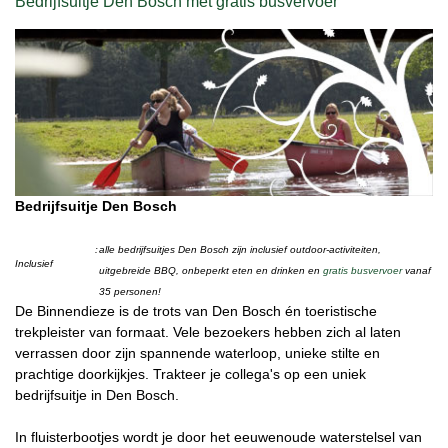
Bedrijfsuitje Den Bosch met gratis busvervoer
Bedrijfsuitje Den Bosch
:
alle bedrijfsuitjes Den Bosch zijn inclusief outdoor-activiteiten,
Inclusief
uitgebreide BBQ, onbeperkt eten en drinken en
gratis busvervoer
vanaf
35 personen!
De Binnendieze is de trots van Den Bosch én toeristische
trekpleister van formaat. Vele bezoekers hebben zich al laten
verrassen door zijn spannende waterloop, unieke stilte en
prachtige doorkijkjes. Trakteer je collega's op een uniek
bedrijfsuitje in Den Bosch.
In fluisterbootjes wordt je door het eeuwenoude waterstelsel van