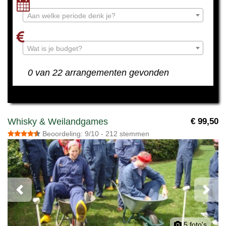
Aan welke periode denk je?
Wat is je budget?
0 van 22 arrangementen gevonden
Whisky & Weilandgames
€ 99,50
Beoordeling: 9/10 - 212 stemmen
Previous
Next
5 foto's