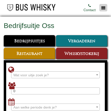
Contact
Bedrijfsuitje Oss
Bedrijfsuitjes
Vergaderen
Restaurant
Whiskystokerij
Wat voor uitje zoek je?
Aan welke periode denk je?