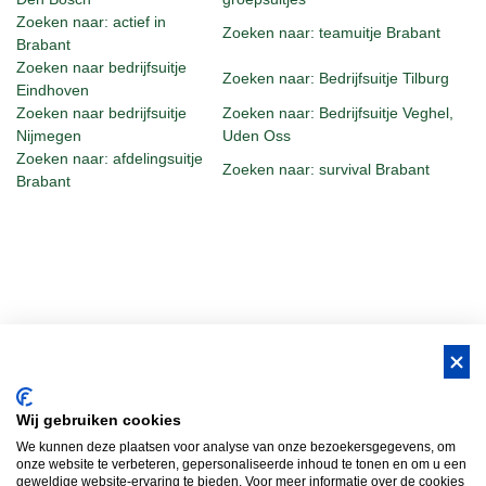
Zoeken naar: actief in
Zoeken naar: teamuitje Brabant
Brabant
Zoeken naar bedrijfsuitje
Zoeken naar: Bedrijfsuitje Tilburg
Eindhoven
Zoeken naar bedrijfsuitje
Zoeken naar: Bedrijfsuitje Veghel,
Nijmegen
Uden Oss
Zoeken naar: afdelingsuitje
Zoeken naar: survival Brabant
Brabant
BUS Whisky, Natuurlijk Gastvrijer in
Wij gebruiken cookies
Brabant!
We kunnen deze plaatsen voor analyse van onze bezoekersgegevens, om
Teambuilding Brabant
Groepsuitje Brabant
Teamuitje Brabant
onze website te verbeteren, gepersonaliseerde inhoud te tonen en om u een
geweldige website-ervaring te bieden. Voor meer informatie over de cookies