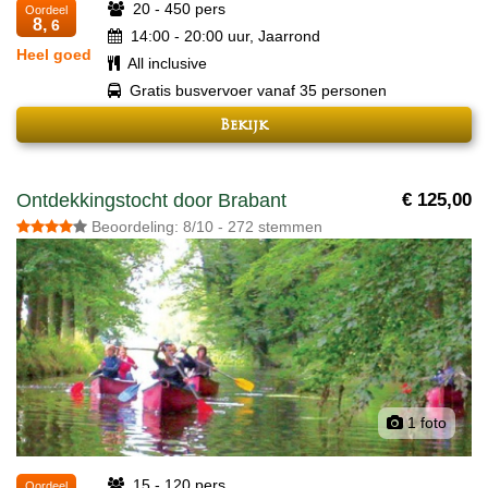
20 - 450 pers
Oordeel
8,
6
14:00 - 20:00 uur, Jaarrond
Heel goed
All inclusive
Gratis busvervoer vanaf 35 personen
Bekijk
Ontdekkingstocht door Brabant
€ 125,00
Beoordeling: 8/10 - 272 stemmen
1 foto
15 - 120 pers
Oordeel