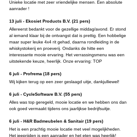
Unieke locatie met zeer vriendelijke mensen. Een absolute
aanrader !
13 juli -
Ekosiet Products B.V.
(21 pers)
Allereerst bedankt voor de gezellige middag/avond. Er stond
al iemand klaar bij de ontvangst dat is prettig. Een hobbelige
maar super leuke 4x4 rit gehad, daarna rondleiding in de
whiskystokerij en proeverij. Ondanks de hitte een
interessante mooie ervaring. Het verrassingsmenu was een
uitstekende keuze, heerlijk. Onze ervaring: TOP
6 juli -
Profrema
(18 pers)
Wij kijken terug op een zeer geslaagd uitje, dankjulliewel!
6 juli -
CycleSoftware B.V.
(55 pers)
Alles was top geregeld, mooie locatie en we hebben ons dan
ook goed vermaakt tijdens ons jaarlijkse bedrijfsuitje.
6 juli -
H&R Badmeubelen & Sanitair
(19 pers)
Het is een prachtig mooie locatie met veel mogelijkheden.
Het jeeprijden is een aanrader en het eten was heerlijk!