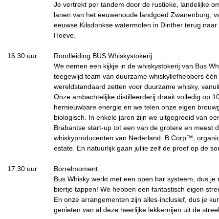
Je vertrekt per tandem door de rustieke, landelijke o
lanen van het eeuwenoude landgoed Zwanenburg, v
eeuwse Kilsdonkse watermolen in Dinther terug naar
Hoeve.
16.30 uur
Rondleiding BUS Whiskystokerij
We nemen een kijkje in de whiskystokerij van Bus Wh
toegewijd team van duurzame whiskyliefhebbers één 
wereldstandaard zetten voor duurzame whisky, vanui
Onze ambachtelijke distilleerderij draait volledig op 
hernieuwbare energie en we telen onze eigen brouwge
biologisch. In enkele jaren zijn we uitgegroeid van e
Brabantse start-up tot een van de grotere en meest
whiskyproducenten van Nederland: B Corp™, organic
estate. En natuurlijk gaan jullie zelf de proef op de 
17.30 uur
Borrelmoment
Bus Whisky werkt met een open bar systeem, dus je m
biertje tappen! We hebben een fantastisch eigen stre
En onze arrangementen zijn alles-inclusief, dus je ku
genieten van al deze heerlijke lekkernijen uit de stree