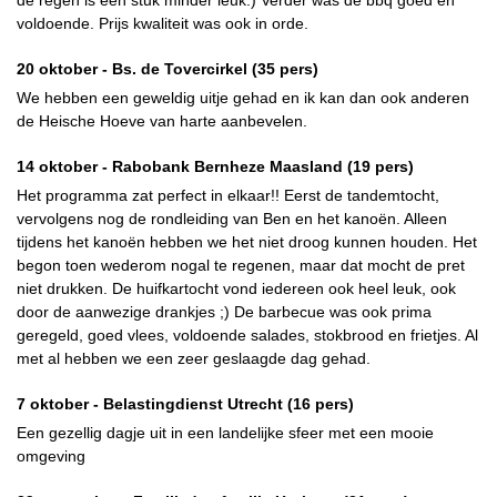
de regen is een stuk minder leuk.) Verder was de bbq goed en
voldoende. Prijs kwaliteit was ook in orde.
20 oktober -
Bs. de Tovercirkel
(35 pers)
We hebben een geweldig uitje gehad en ik kan dan ook anderen
de Heische Hoeve van harte aanbevelen.
14 oktober -
Rabobank Bernheze Maasland
(19 pers)
Het programma zat perfect in elkaar!! Eerst de tandemtocht,
vervolgens nog de rondleiding van Ben en het kanoën. Alleen
tijdens het kanoën hebben we het niet droog kunnen houden. Het
begon toen wederom nogal te regenen, maar dat mocht de pret
niet drukken. De huifkartocht vond iedereen ook heel leuk, ook
door de aanwezige drankjes ;) De barbecue was ook prima
geregeld, goed vlees, voldoende salades, stokbrood en frietjes. Al
met al hebben we een zeer geslaagde dag gehad.
7 oktober -
Belastingdienst Utrecht
(16 pers)
Een gezellig dagje uit in een landelijke sfeer met een mooie
omgeving