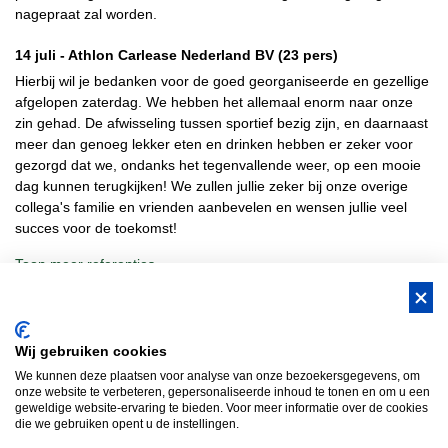
nagepraat zal worden.
14 juli -
Athlon Carlease Nederland BV
(23 pers)
Hierbij wil je bedanken voor de goed georganiseerde en gezellige
afgelopen zaterdag. We hebben het allemaal enorm naar onze
zin gehad. De afwisseling tussen sportief bezig zijn, en daarnaast
meer dan genoeg lekker eten en drinken hebben er zeker voor
gezorgd dat we, ondanks het tegenvallende weer, op een mooie
dag kunnen terugkijken! We zullen jullie zeker bij onze overige
collega's familie en vrienden aanbevelen en wensen jullie veel
succes voor de toekomst!
Toon meer referenties
BUS Whisky, Natuurlijk Gastvrijer in
Wij gebruiken cookies
Brabant!
We kunnen deze plaatsen voor analyse van onze bezoekersgegevens, om
Teambuilding Brabant
Groepsuitje Brabant
Teamuitje Brabant
onze website te verbeteren, gepersonaliseerde inhoud te tonen en om u een
geweldige website-ervaring te bieden. Voor meer informatie over de cookies
Bedrijfsuitje Brabant
Heisessie Brabant
Vergaderen in Brabant
die we gebruiken opent u de instellingen.