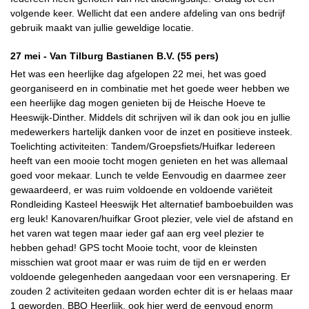
volgende keer. Wellicht dat een andere afdeling van ons bedrijf
gebruik maakt van jullie geweldige locatie.
27 mei -
Van Tilburg Bastianen B.V.
(55 pers)
Het was een heerlijke dag afgelopen 22 mei, het was goed
georganiseerd en in combinatie met het goede weer hebben we
een heerlijke dag mogen genieten bij de Heische Hoeve te
Heeswijk-Dinther. Middels dit schrijven wil ik dan ook jou en jullie
medewerkers hartelijk danken voor de inzet en positieve insteek.
Toelichting activiteiten: Tandem/Groepsfiets/Huifkar Iedereen
heeft van een mooie tocht mogen genieten en het was allemaal
goed voor mekaar. Lunch te velde Eenvoudig en daarmee zeer
gewaardeerd, er was ruim voldoende en voldoende variëteit
Rondleiding Kasteel Heeswijk Het alternatief bamboebuilden was
erg leuk! Kanovaren/huifkar Groot plezier, vele viel de afstand en
het varen wat tegen maar ieder gaf aan erg veel plezier te
hebben gehad! GPS tocht Mooie tocht, voor de kleinsten
misschien wat groot maar er was ruim de tijd en er werden
voldoende gelegenheden aangedaan voor een versnapering. Er
zouden 2 activiteiten gedaan worden echter dit is er helaas maar
1 geworden. BBQ Heerlijk, ook hier werd de eenvoud enorm