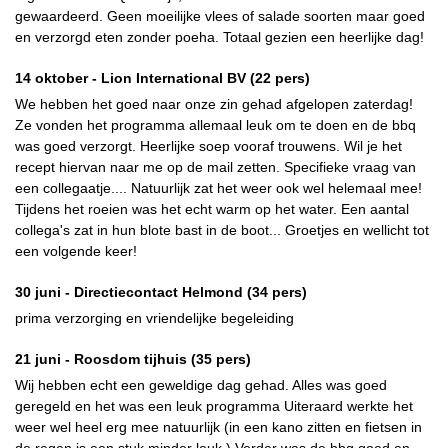
gewaardeerd. Geen moeilijke vlees of salade soorten maar goed
en verzorgd eten zonder poeha. Totaal gezien een heerlijke dag!
14 oktober -
Lion International BV
(22 pers)
We hebben het goed naar onze zin gehad afgelopen zaterdag!
Ze vonden het programma allemaal leuk om te doen en de bbq
was goed verzorgt. Heerlijke soep vooraf trouwens. Wil je het
recept hiervan naar me op de mail zetten. Specifieke vraag van
een collegaatje.... Natuurlijk zat het weer ook wel helemaal mee!
Tijdens het roeien was het echt warm op het water. Een aantal
collega's zat in hun blote bast in de boot... Groetjes en wellicht tot
een volgende keer!
30 juni -
Directiecontact Helmond
(34 pers)
prima verzorging en vriendelijke begeleiding
21 juni -
Roosdom tijhuis
(35 pers)
Wij hebben echt een geweldige dag gehad. Alles was goed
geregeld en het was een leuk programma Uiteraard werkte het
weer wel heel erg mee natuurlijk (in een kano zitten en fietsen in