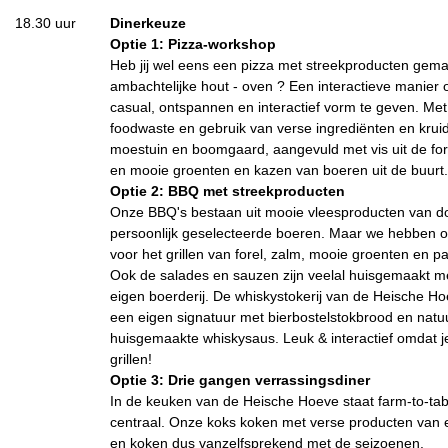
18.30 uur
Dinerkeuze
Optie 1: Pizza-workshop
Heb jij wel eens een pizza met streekproducten gema
ambachtelijke hout - oven ? Een interactieve manier 
casual, ontspannen en interactief vorm te geven. Me
foodwaste en gebruik van verse ingrediënten en kruid
moestuin en boomgaard, aangevuld met vis uit de forel
en mooie groenten en kazen van boeren uit de buurt.
Optie 2: BBQ met streekproducten
Onze BBQ's bestaan uit mooie vleesproducten van d
persoonlijk geselecteerde boeren. Maar we hebben 
voor het grillen van forel, zalm, mooie groenten en 
Ook de salades en sauzen zijn veelal huisgemaakt m
eigen boerderij. De whiskystokerij van de Heische Ho
een eigen signatuur met bierbostelstokbrood en natuu
huisgemaakte whiskysaus. Leuk & interactief omdat 
grillen!
Optie 3: Drie gangen verrassingsdiner
In de keuken van de Heische Hoeve staat farm-to-tab
centraal. Onze koks koken met verse producten van e
en koken dus vanzelfsprekend met de seizoenen.