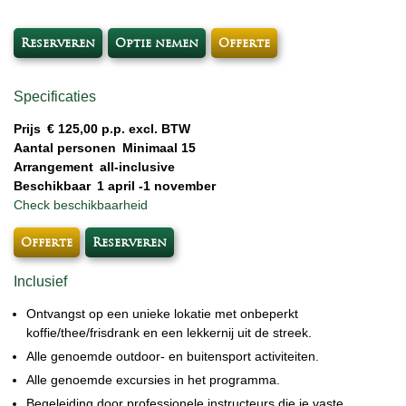
Reserveren
Optie nemen
Offerte
Specificaties
Prijs
€ 125,00 p.p. excl. BTW
Aantal personen
Minimaal 15
Arrangement
all-inclusive
Beschikbaar
1 april -1 november
Check beschikbaarheid
Offerte
Reserveren
Inclusief
Ontvangst op een unieke lokatie met onbeperkt
koffie/thee/frisdrank en een lekkernij uit de streek.
Alle genoemde outdoor- en buitensport activiteiten.
Alle genoemde excursies in het programma.
Begeleiding door professionele instructeurs die je vaste