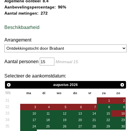
Algemene oordeel
8.4
Aanbevelingspercentage:
96%
Aantal metingen:
272
Beschikbaarheid
Arrangement
Aantal personen
Minimaal
15
.
Selecteer de aankomstdatum:
augustus
2026
Wk
ma
di
wo
do
vr
za
zo
31
1
2
32
3
4
5
6
7
8
9
33
10
11
12
13
14
15
16
34
17
18
19
20
21
22
23
35
24
25
26
27
28
29
30