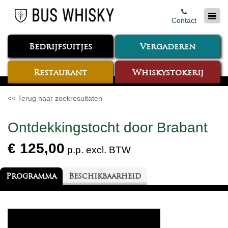
Contact
Bedrijfsuitjes
Vergaderen
Restaurant
Whiskystokerij
<< Terug naar zoekresultaten
Ontdekkingstocht door Brabant
€ 125,00
p.p. excl. BTW
Programma
Beschikbaarheid