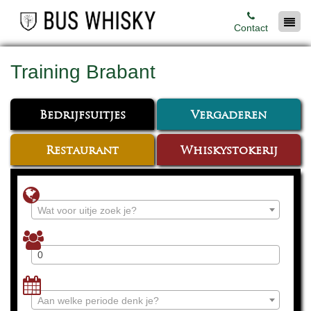
Contact
Training Brabant
Bedrijfsuitjes
Vergaderen
Restaurant
Whiskystokerij
Wat voor uitje zoek je?
Aan welke periode denk je?