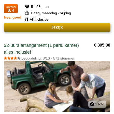
5 - 28 pers
Oordeel
8,
4
1 dag, maandag - vrijdag
Heel goed
All inclusive
Bekijk
32-uurs arrangement (1 pers. kamer)
€ 395,00
alles inclusief
Beoordeling: 8/10 - 571 stemmen
1 foto