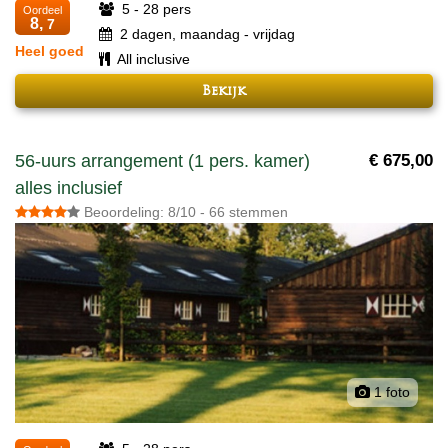
5 - 28 pers
Oordeel
8,
7
2 dagen, maandag - vrijdag
Heel goed
All inclusive
Bekijk
56-uurs arrangement (1 pers. kamer)
€ 675,00
alles inclusief
Beoordeling: 8/10 - 66 stemmen
1 foto