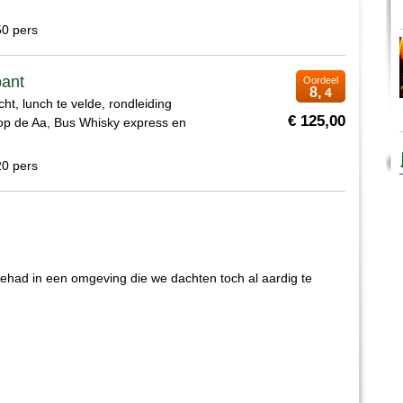
50 pers
bant
Oordeel
8,
4
cht, lunch te velde, rondleiding
€ 125,00
p de Aa, Bus Whisky express en
20 pers
had in een omgeving die we dachten toch al aardig te