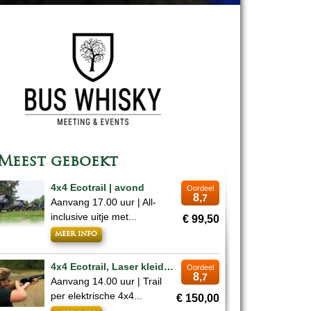
Meest geboekt
4x4 Ecotrail | avond
Oordeel
8,
7
Aanvang 17.00 uur | All-
inclusive uitje met...
€ 99,50
meer info
4x4 Ecotrail, Laser kleiduifschieten & Whisky | middag
Oordeel
8,
7
Aanvang 14.00 uur | Trail
per elektrische 4x4...
€ 150,00