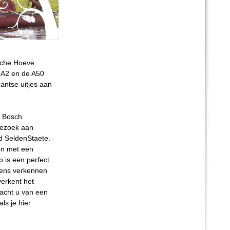
sche Hoeve
e A2 en de A50
antse uitjes aan
n Bosch
bezoek aan
ed SeldenStaete.
 en met een
 is een perfect
 eens verkennen
verkent het
dacht u van een
als je hier