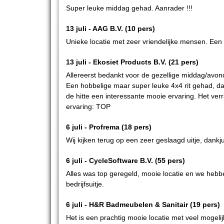
Super leuke middag gehad. Aanrader !!!
13 juli -
AAG B.V.
(10 pers)
Unieke locatie met zeer vriendelijke mensen. Een
13 juli -
Ekosiet Products B.V.
(21 pers)
Allereerst bedankt voor de gezellige middag/avond.
Een hobbelige maar super leuke 4x4 rit gehad, daa
de hitte een interessante mooie ervaring. Het ve
ervaring: TOP
6 juli -
Profrema
(18 pers)
Wij kijken terug op een zeer geslaagd uitje, dankju
6 juli -
CycleSoftware B.V.
(55 pers)
Alles was top geregeld, mooie locatie en we hebb
bedrijfsuitje.
6 juli -
H&R Badmeubelen & Sanitair
(19 pers)
Het is een prachtig mooie locatie met veel mogeli