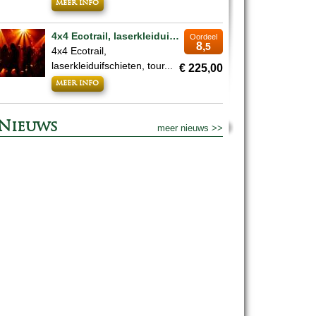
meer info
4x4 Ecotrail, laserkleiduifschieten, tour whiskystokerij, pubquiz & overnachting
Oordeel
8,
5
4x4 Ecotrail,
laserkleiduifschieten, tour...
€ 225,00
meer info
Nieuws
meer nieuws >>