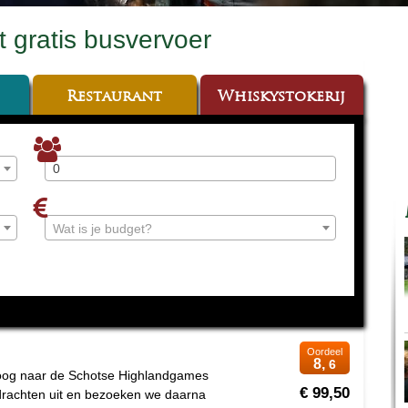
 gratis busvervoer
Restaurant
Whiskystokerij
Wat is je budget?
Oordeel
8,
6
poog naar de Schotse Highlandgames
€ 99,50
drachten uit en bezoeken we daarna