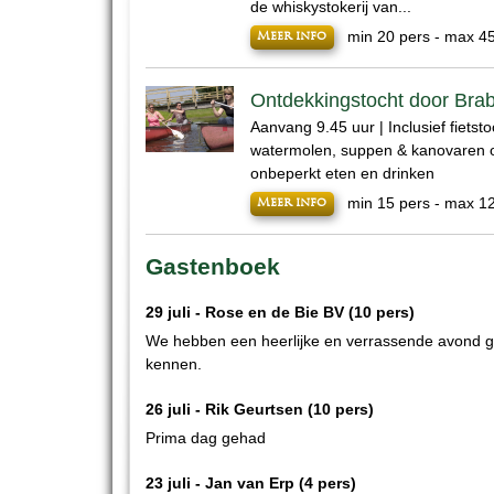
de whiskystokerij van...
min 20 pers - max 4
Meer info
Ontdekkingstocht door Bra
Aanvang 9.45 uur | Inclusief fietsto
watermolen, suppen & kanovaren o
onbeperkt eten en drinken
min 15 pers - max 1
Meer info
Gastenboek
29 juli -
Rose en de Bie BV
(10 pers)
We hebben een heerlijke en verrassende avond ge
kennen.
26 juli -
Rik Geurtsen
(10 pers)
Prima dag gehad
23 juli -
Jan van Erp
(4 pers)