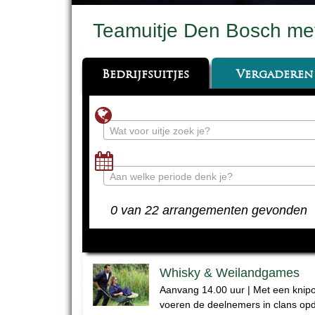
Teamuitje Den Bosch met
Bedrijfsuitjes
Vergaderen
Wat voor uitje zoek je?
Aan welke periode denk je?
0 van 22 arrangementen gevonden
Whisky & Weilandgames
Aanvang 14.00 uur | Met een kni
voeren de deelnemers in clans op